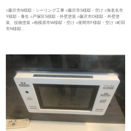
y
w
○藤沢市N様邸・シーリング工事 ○藤沢市S様邸・空け ○海老名市
r
Y様邸・養生 ○戸塚区S様邸・外壁塗装 ○藤沢市O様邸・外壁塗
i
装、役物塗装 ○相模原市W様邸・空け ○座間市F様邸・空け ○町田
t
市N様邸...
e
r
_
h
i
z
u
m
e