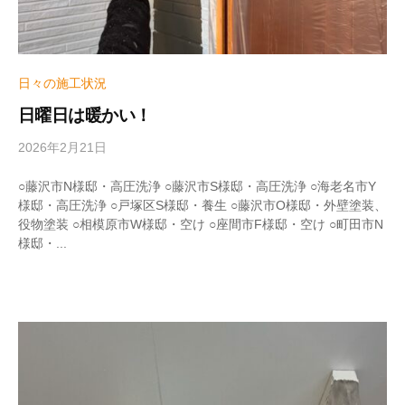
日々の施工状況
日曜日は暖かい！
2026年2月21日
b
y
w
○藤沢市N様邸・高圧洗浄 ○藤沢市S様邸・高圧洗浄 ○海老名市Y
r
様邸・高圧洗浄 ○戸塚区S様邸・養生 ○藤沢市O様邸・外壁塗装、
i
役物塗装 ○相模原市W様邸・空け ○座間市F様邸・空け ○町田市N
t
様邸・...
e
r
_
h
i
z
u
m