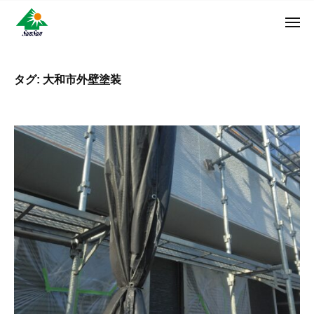
ン
コ
ュ
・
ー
ン
メ
サ
神
サ
ニ
テ
奈
ン
ュ
ン
ン
川
・
ー
リ
ツ
県
タグ:
大和市外壁塗装
サ
フ
へ
大
ン
ォ
和
ス
リ
ー
市
キ
フ
ム
に
ッ
ォ
株
あ
プ
ー
る
式
ム
外
会
株
壁
社
式
塗
装
会
専
社
門
店