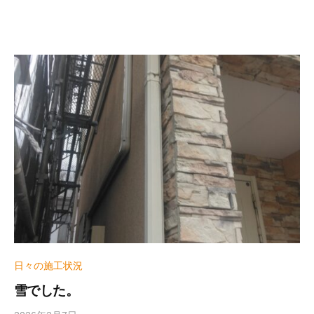
e
r
_
h
i
z
u
m
e
日々の施工状況
雪でした。