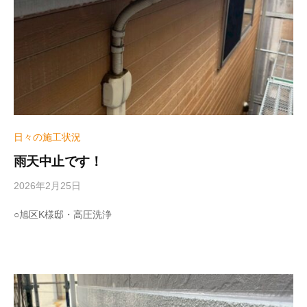
m
e
日々の施工状況
雨天中止です！
2026年2月25日
b
y
w
○旭区K様邸・高圧洗浄
r
i
t
e
r
_