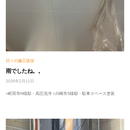
e
日々の施工状況
雨でしたね。。
2026年2月11日
b
y
w
○町田市H様邸・高圧洗浄 ○川崎市S様邸・駐車スペース塗装
r
i
t
e
r
_