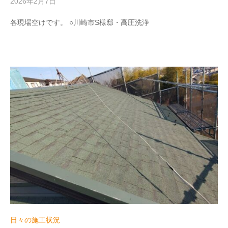
2026年2月7日
b
y
w
各現場空けです。 ○川崎市S様邸・高圧洗浄
r
i
t
e
r
_
h
i
z
u
m
e
日々の施工状況