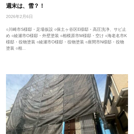
週末は、雪？！
2026年2月6日
b
y
w
○川崎市S様邸・足場仮設 ○保土ヶ谷区E様邸・高圧洗浄、サビ止
r
め ○綾瀬市O様邸・外壁塗装 ○相模原市M様邸・空け ○海老名市K
i
様邸・役物塗装 ○綾瀬市O様邸・役物塗装 ○座間市N様邸・役物
t
塗装 ○相...
e
r
_
h
i
z
u
m
e