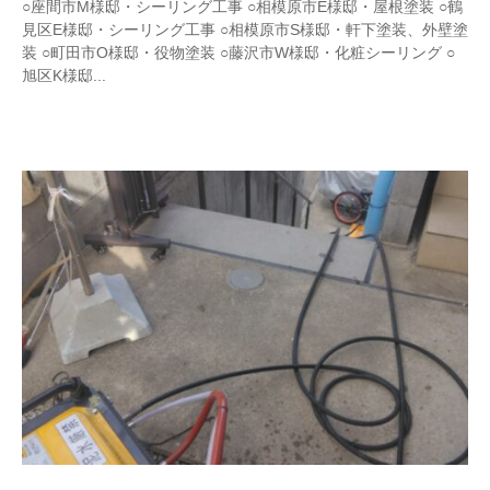
w
○座間市M様邸・シーリング工事 ○相模原市E様邸・屋根塗装 ○鶴
r
見区E様邸・シーリング工事 ○相模原市S様邸・軒下塗装、外壁塗
i
装 ○町田市O様邸・役物塗装 ○藤沢市W様邸・化粧シーリング ○
t
旭区K様邸...
e
r
_
h
i
z
u
m
e