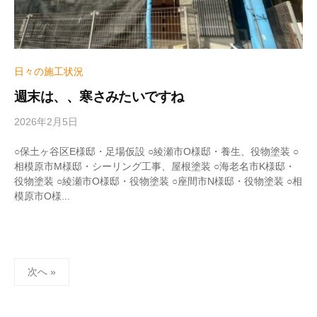
日々の施工状況
週末は、、寒さみたいですね
2026年2月5日
b
y
w
○保土ヶ谷区E様邸・足場仮設 ○綾瀬市O様邸・養生、役物塗装 ○
r
相模原市M様邸・シーリング工事、屋根塗装 ○海老名市K様邸・
i
役物塗装 ○綾瀬市O様邸・役物塗装 ○座間市N様邸・役物塗装 ○相
t
模原市O様...
e
r
_
h
投
i
次へ »
稿
z
u
の
m