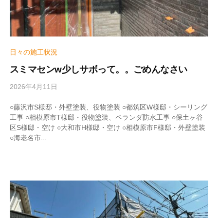
日々の施工状況
スミマセンw少しサボって。。ごめんなさい
2026年4月11日
b
y
w
○藤沢市S様邸・外壁塗装、役物塗装 ○都筑区W様邸・シーリング
r
工事 ○相模原市T様邸・役物塗装、ベランダ防水工事 ○保土ヶ谷
i
区S様邸・空け ○大和市H様邸・空け ○相模原市F様邸・外壁塗装
t
○海老名市...
e
r
_
h
i
z
u