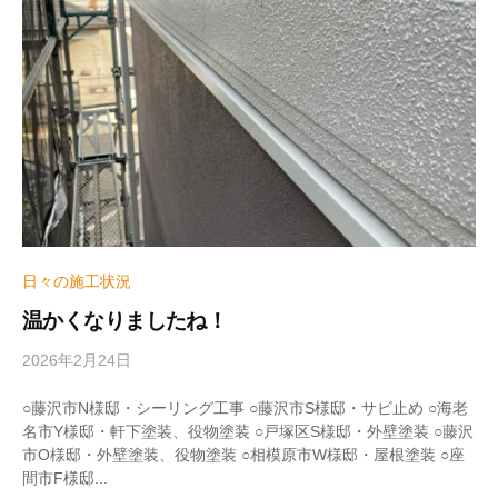
h
i
z
u
m
e
日々の施工状況
温かくなりましたね！
2026年2月24日
b
y
w
○藤沢市N様邸・シーリング工事 ○藤沢市S様邸・サビ止め ○海老
r
名市Y様邸・軒下塗装、役物塗装 ○戸塚区S様邸・外壁塗装 ○藤沢
i
市O様邸・外壁塗装、役物塗装 ○相模原市W様邸・屋根塗装 ○座
t
間市F様邸...