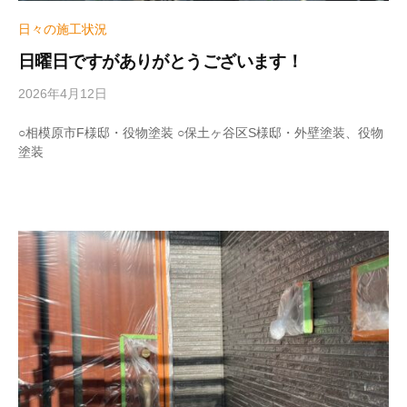
日々の施工状況
日曜日ですがありがとうございます！
2026年4月12日
b
y
w
○相模原市F様邸・役物塗装 ○保土ヶ谷区S様邸・外壁塗装、役物
r
塗装
i
t
e
r
_
h
i
z
u
m
e