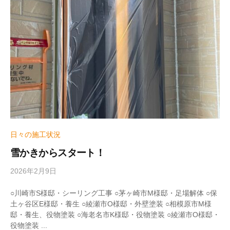
h
i
z
u
m
e
日々の施工状況
雪かきからスタート！
2026年2月9日
b
y
w
○川崎市S様邸・シーリング工事 ○茅ヶ崎市M様邸・足場解体 ○保
r
土ヶ谷区E様邸・養生 ○綾瀬市O様邸・外壁塗装 ○相模原市M様
i
邸・養生、役物塗装 ○海老名市K様邸・役物塗装 ○綾瀬市O様邸・
t
役物塗装 ...