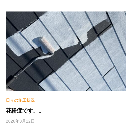
_
h
i
z
u
m
e
日々の施工状況
花粉症です。。
2026年3月12日
b
y