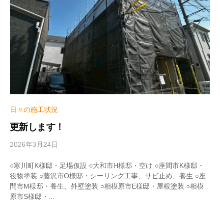
m
e
日々の施工状況
更新します！
2026年3月24日
b
y
w
○寒川町K様邸・足場仮設 ○大和市H様邸・空け ○座間市K様邸・
r
役物塗装 ○藤沢市O様邸・シーリング工事、サビ止め、養生 ○座
i
間市M様邸・養生、外壁塗装 ○相模原市E様邸・屋根塗装 ○相模
t
原市S様邸・...
e
r