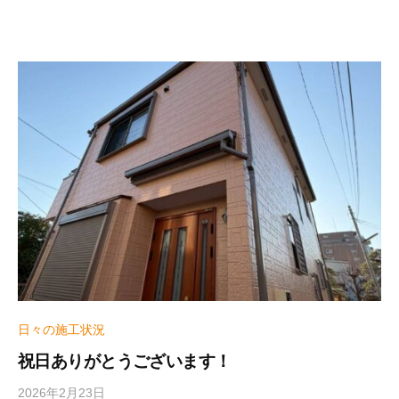
e
r
_
h
i
z
u
m
e
日々の施工状況
祝日ありがとうございます！
2026年2月23日
b