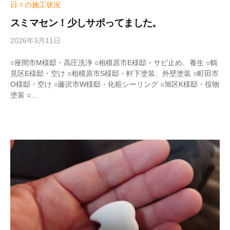
日々の施工状況
スミマセン！少しサボってました。
2026年3月11日
b
y
w
○座間市M様邸・高圧洗浄 ○相模原市E様邸・サビ止め、養生 ○鶴
r
見区E様邸・空け ○相模原市S様邸・軒下塗装、外壁塗装 ○町田市
i
O様邸・空け ○藤沢市W様邸・化粧シーリング ○旭区K様邸・役物
t
塗装 ○...
e
r
_
h
i
z
u
m
e