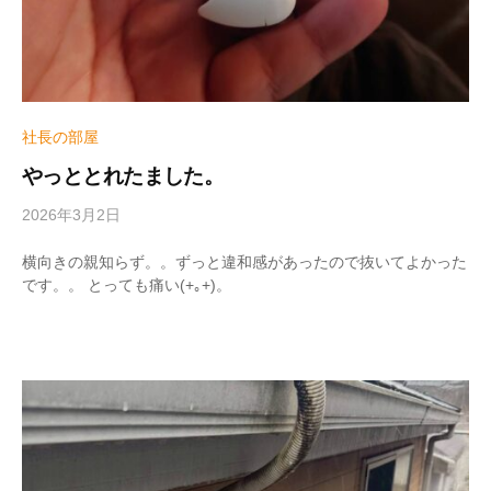
社長の部屋
やっととれたました。
2026年3月2日
b
y
w
横向きの親知らず。。ずっと違和感があったので抜いてよかった
r
です。。 とっても痛い(+｡+)。
i
t
e
r
_
h
i
z
u