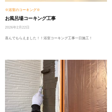
※浴室のコーキング※
お風呂場コーキング工事
2026年2月22日
b
y
w
喜んでもらえました！！浴室コーキング工事一日施工！
r
i
t
e
r
_
h
i
z
u
m
e