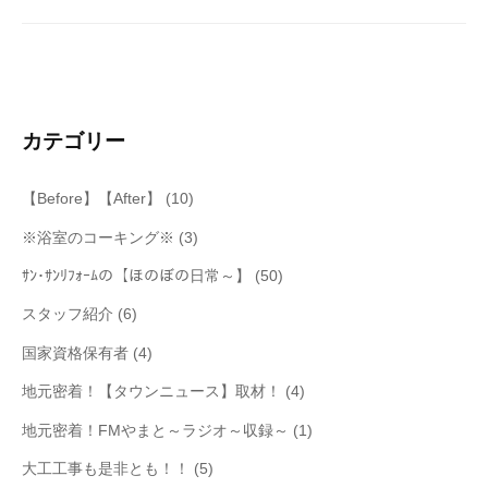
ペ
e
ー
ジ
送
り
カテゴリー
【Before】【After】
(10)
※浴室のコーキング※
(3)
ｻﾝ･ｻﾝﾘﾌｫｰﾑの【ほのぼの日常～】
(50)
スタッフ紹介
(6)
国家資格保有者
(4)
地元密着！【タウンニュース】取材！
(4)
地元密着！FMやまと～ラジオ～収録～
(1)
大工工事も是非とも！！
(5)