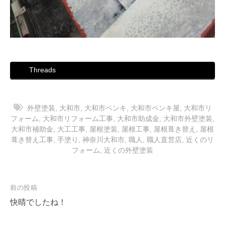
Threads
外壁塗装
,
大和市
,
大和市ペンキ
,
大和市ペンキ屋
,
大和市リ
フォーム
,
大和市リフォーム工事
,
大和市助成金
,
大和市外壁塗装
,
大和市補助金
,
大工工事
,
屋根塗装
,
屋根工事
,
屋根葺き替え
,
屋根
葺き替え工事
,
手塗り
,
神奈川大和市
,
職人
,
職人直営店
,
近くのリ
フォーム
,
近くの外壁塗装
投
前の投稿
稿
快晴でしたね！
ナ