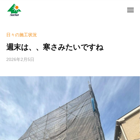
ン
コ
ュ
・
ー
ン
メ
サ
神
サ
ニ
テ
奈
ン
ュ
ン
ン
川
・
ー
リ
ツ
県
日々の施工状況
サ
フ
へ
大
ン
週末は、、寒さみたいですね
ォ
和
ス
リ
ー
市
キ
フ
2026年2月5日
b
ム
に
ッ
ォ
y
株
あ
プ
w
ー
る
式
r
ム
外
会
i
株
壁
社
t
式
塗
e
装
会
r
専
社
_
門
h
店
i
z
u