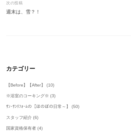
次の投稿
ビ
週末は、雪？！
ゲ
ー
シ
ョ
ン
カテゴリー
【Before】【After】
(10)
※浴室のコーキング※
(3)
ｻﾝ･ｻﾝﾘﾌｫｰﾑの【ほのぼの日常～】
(50)
スタッフ紹介
(6)
国家資格保有者
(4)