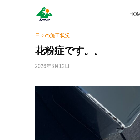
コ
・
ン
HO
サ
サ
神
テ
ン
奈
ン
ン
リ
川
・
日々の施工状況
ツ
県
フ
サ
へ
花粉症です。。
大
ォ
ン
ス
和
ー
リ
キ
市
2026年3月12日
b
ム
フ
ッ
に
y
株
ォ
プ
あ
w
式
ー
r
る
会
i
ム
外
社
t
壁
株
e
塗
式
r
装
会
_
専
社
h
門