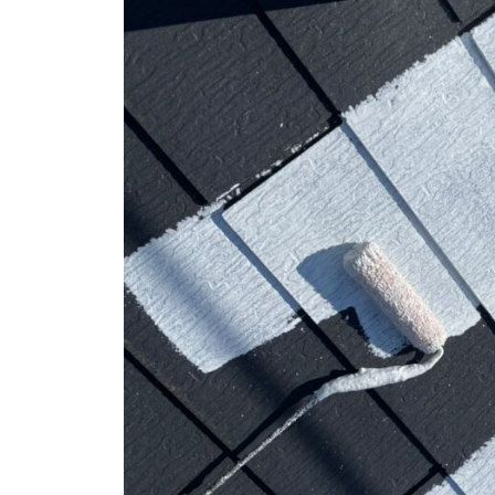
i
店
z
u
m
e