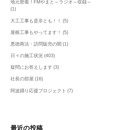
地元密着！FMやまと～ラジオ～収録～
(1)
大工工事も是非とも！！
(5)
屋根工事もやってます！
(5)
悪徳商法・訪問販売の闇
(1)
日々の施工状況
(403)
疑問にお答えします
(3)
社長の部屋
(16)
阿波踊り応援プロジェクト
(7)
最近の投稿