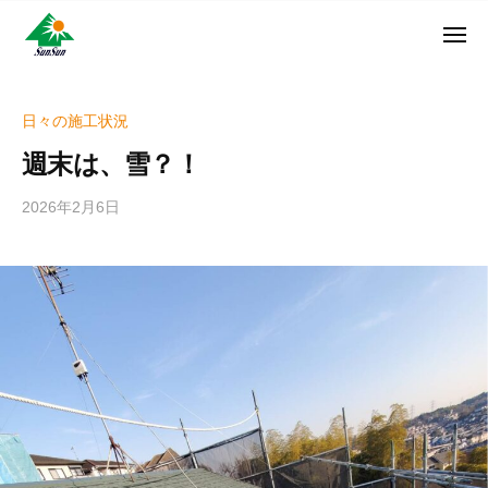
ン
コ
ュ
・
ー
ン
メ
サ
神
サ
ニ
テ
奈
ン
ュ
ン
ン
川
・
ー
リ
ツ
県
日々の施工状況
サ
フ
へ
大
ン
週末は、雪？！
ォ
和
ス
リ
ー
市
キ
フ
2026年2月6日
b
ム
に
ッ
ォ
y
株
あ
プ
w
ー
る
式
r
ム
外
会
i
株
壁
社
t
式
塗
e
装
会
r
専
社
_
門
h
店
i
z
u