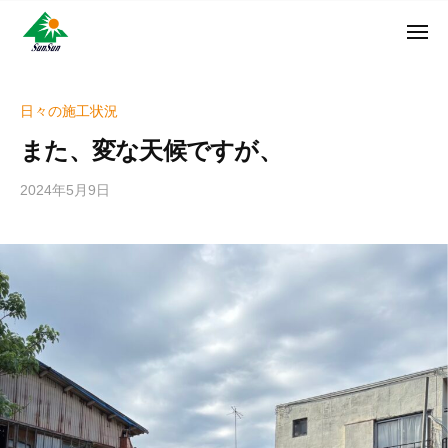
ン
コ
ュ
・
ー
ン
メ
サ
神
サ
ニ
テ
奈
ン
ュ
ン
ン
川
・
ー
リ
ツ
県
日々の施工状況
サ
フ
へ
大
ン
また、変な天候ですが、
ォ
和
ス
リ
ー
市
キ
フ
2024年5月9日
b
ム
に
ッ
ォ
y
株
あ
プ
w
ー
る
式
r
ム
外
会
i
株
壁
社
t
式
塗
e
装
会
r
専
社
_
門
h
店
i
z
u