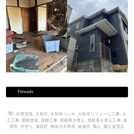
Threads
外壁塗装
,
大和市
,
大和市ペンキ
,
大和市リフォーム工事
,
大
工工事
,
屋根塗装
,
屋根工事
,
屋根葺き替え
,
屋根葺き替え工事
,
座
間市
,
手塗り
,
瀬谷区
,
神奈川大和市
,
綾瀬市
,
職人
,
職人直営店