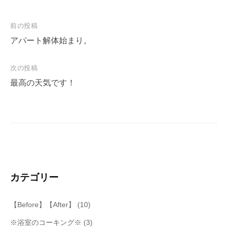
投
前の投稿
稿
アパート解体始まり。
ナ
次の投稿
ビ
最高の天気です！
ゲ
ー
シ
ョ
ン
カテゴリー
【Before】【After】
(10)
※浴室のコーキング※
(3)