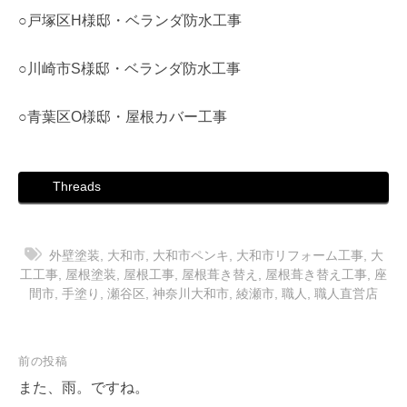
○戸塚区H様邸・ベランダ防水工事
○川崎市S様邸・ベランダ防水工事
○青葉区O様邸・屋根カバー工事
Threads
外壁塗装
,
大和市
,
大和市ペンキ
,
大和市リフォーム工事
,
大
工工事
,
屋根塗装
,
屋根工事
,
屋根葺き替え
,
屋根葺き替え工事
,
座
間市
,
手塗り
,
瀬谷区
,
神奈川大和市
,
綾瀬市
,
職人
,
職人直営店
投
前の投稿
稿
また、雨。ですね。