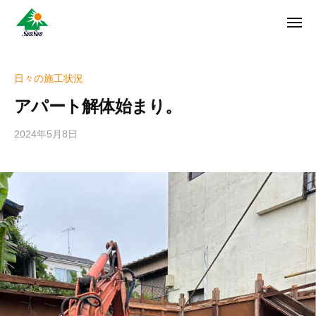
ン
コ
ュ
・
ー
ン
メ
サ
神
サ
ニ
テ
奈
ン
ュ
ン
ン
川
・
ー
リ
ツ
県
日々の施工状況
サ
フ
へ
大
ン
アパート解体始まり。
ォ
和
ス
リ
ー
市
キ
フ
2024年5月8日
b
ム
に
ッ
ォ
y
株
あ
プ
w
ー
る
式
r
ム
外
会
i
株
壁
社
t
式
塗
e
装
会
r
専
社
_
門
h
店
i
z
u