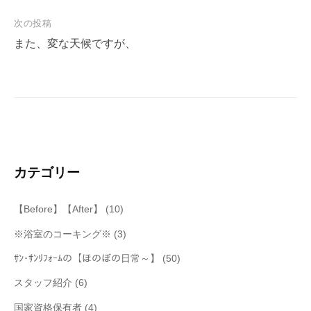
ナ
次の投稿
ビ
また、変な天候ですが、
ゲ
ー
シ
ョ
ン
カテゴリー
【Before】【After】
(10)
※浴室のコーキング※
(3)
ｻﾝ･ｻﾝﾘﾌｫｰﾑの【ほのぼの日常～】
(50)
スタッフ紹介
(6)
国家資格保有者
(4)