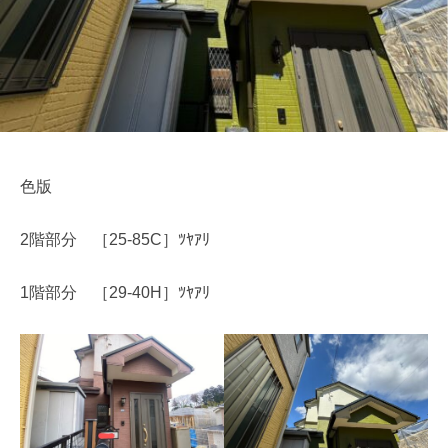
m
e
色版
2階部分 ［25-85C］ﾂﾔｱﾘ
1階部分 ［29-40H］ﾂﾔｱﾘ