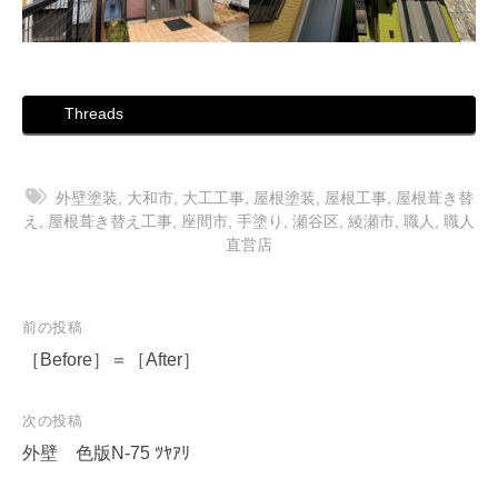
Threads
外壁塗装
,
大和市
,
大工工事
,
屋根塗装
,
屋根工事
,
屋根葺き替
え
,
屋根葺き替え工事
,
座間市
,
手塗り
,
瀬谷区
,
綾瀬市
,
職人
,
職人
直営店
投
前の投稿
稿
［Before］＝［After］
ナ
次の投稿
ビ
外壁 色版N-75 ﾂﾔｱﾘ
ゲ
ー