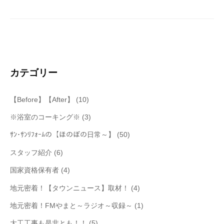
シ
ョ
ン
カテゴリー
【Before】【After】
(10)
※浴室のコーキング※
(3)
ｻﾝ･ｻﾝﾘﾌｫｰﾑの【ほのぼの日常～】
(50)
スタッフ紹介
(6)
国家資格保有者
(4)
地元密着！【タウンニュース】取材！
(4)
地元密着！FMやまと～ラジオ～収録～
(1)
大工工事も是非とも！！
(5)