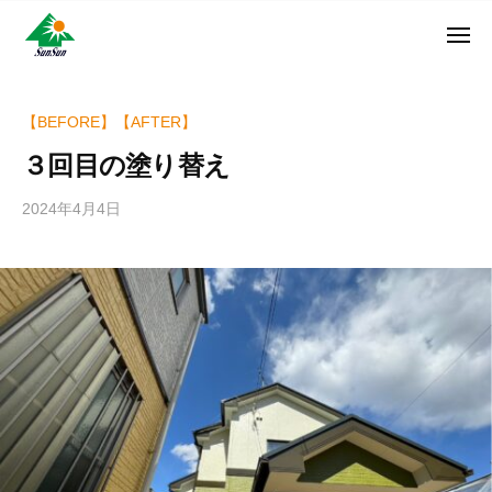
ン
コ
ュ
・
ー
ン
メ
サ
神
サ
ニ
テ
奈
ン
ュ
ン
ン
川
・
ー
リ
ツ
県
【BEFORE】【AFTER】
サ
フ
へ
大
ン
３回目の塗り替え
ォ
和
ス
リ
ー
市
キ
フ
2024年4月4日
b
ム
に
ッ
ォ
y
株
あ
プ
w
ー
る
式
r
ム
外
会
i
株
壁
社
t
式
塗
e
装
会
r
専
社
_
門
h
店
i
z
u