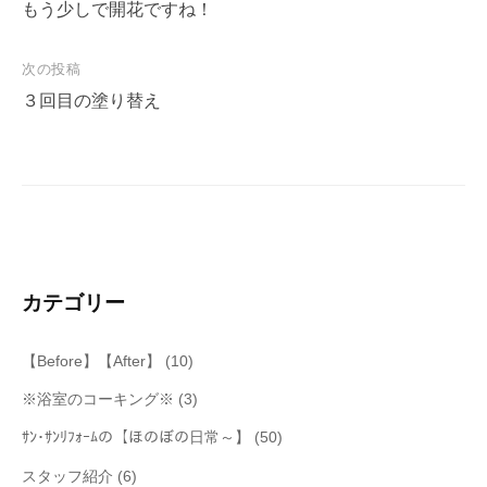
稿
もう少しで開花ですね！
ナ
次の投稿
ビ
３回目の塗り替え
ゲ
ー
シ
ョ
ン
カテゴリー
【Before】【After】
(10)
※浴室のコーキング※
(3)
ｻﾝ･ｻﾝﾘﾌｫｰﾑの【ほのぼの日常～】
(50)
スタッフ紹介
(6)