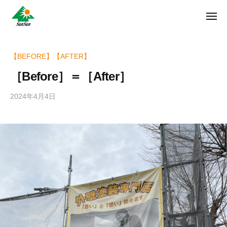
ン
コ
ュ
・
ー
ン
メ
サ
神
サ
ニ
テ
奈
ン
ュ
ン
ン
川
・
ー
リ
ツ
県
【BEFORE】【AFTER】
サ
フ
へ
大
ン
［Before］＝［After］
ォ
和
ス
リ
ー
市
キ
フ
2024年4月4日
b
ム
に
ッ
ォ
y
株
あ
プ
w
ー
る
式
r
ム
外
会
i
株
壁
社
t
式
塗
e
装
会
r
専
社
_
門
h
店
i
z
u