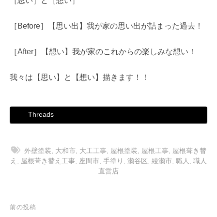
［思い］と［想い］
［Before］【思い出】我が家の思い出が詰まった過去！
［After］【想い】我が家のこれからの楽しみな想い！
我々は【思い】と【想い】描きます！！
Threads
外壁塗装
,
大和市
,
大工工事
,
屋根塗装
,
屋根工事
,
屋根葺き替
え
,
屋根葺き替え工事
,
座間市
,
手塗り
,
瀬谷区
,
綾瀬市
,
職人
,
職人
直営店
投
前の投稿