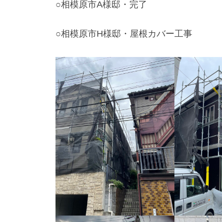
○相模原市A様邸・完了
○相模原市H様邸・屋根カバー工事