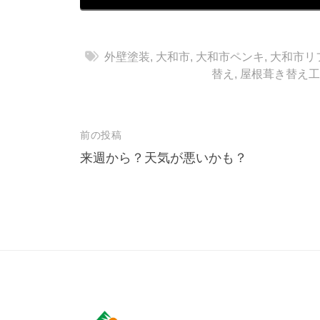
外壁塗装
,
大和市
,
大和市ペンキ
,
大和市リ
替え
,
屋根葺き替え工
前の投稿
投
来週から？天気が悪いかも？
稿
ナ
ビ
ゲ
ー
シ
ョ