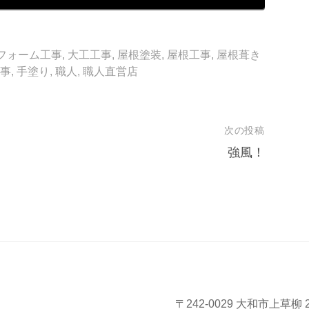
フォーム工事
,
大工工事
,
屋根塗装
,
屋根工事
,
屋根葺き
事
,
手塗り
,
職人
,
職人直営店
次の投稿
強風！
〒242-0029 大和市上草柳 2-