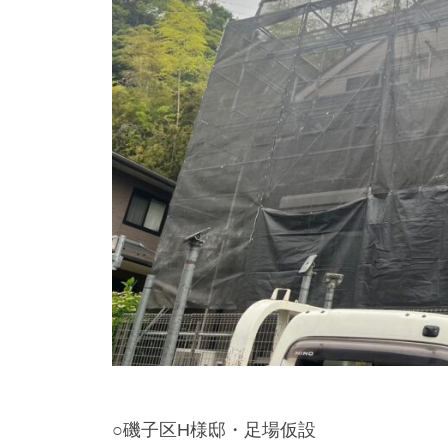
i
店
z
u
m
e
○磯子区H様邸・足場仮設