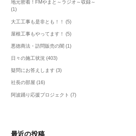
地元密着！FMやまと～ラジオ～収録～
(1)
大工工事も是非とも！！
(5)
屋根工事もやってます！
(5)
悪徳商法・訪問販売の闇
(1)
日々の施工状況
(403)
疑問にお答えします
(3)
社長の部屋
(16)
阿波踊り応援プロジェクト
(7)
最近の投稿