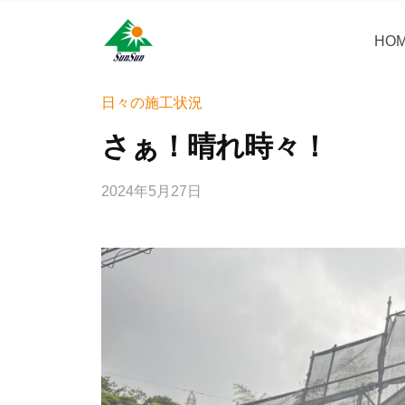
コ
・
ン
HO
サ
サ
神
テ
ン
奈
ン
ン
リ
川
・
日々の施工状況
ツ
県
フ
サ
へ
さぁ！晴れ時々！
大
ォ
ン
ス
和
ー
リ
キ
市
2024年5月27日
b
ム
フ
ッ
に
y
株
ォ
プ
あ
w
式
ー
r
る
会
i
ム
外
社
t
壁
株
e
塗
式
r
装
会
_
専
社
h
門