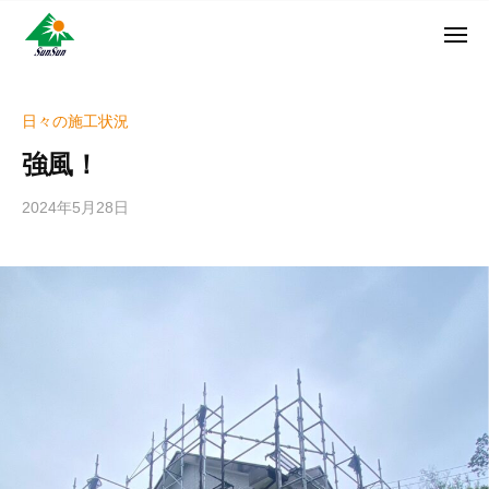
ン
コ
ュ
・
ー
ン
メ
サ
神
サ
ニ
テ
奈
ン
ュ
ン
ン
川
・
ー
リ
ツ
県
日々の施工状況
サ
フ
へ
大
ン
強風！
ォ
和
ス
リ
ー
市
キ
フ
2024年5月28日
b
ム
に
ッ
ォ
y
株
あ
プ
w
ー
る
式
r
ム
外
会
i
株
壁
社
t
式
塗
e
装
会
r
専
社
_
門
h
店
i
z
u