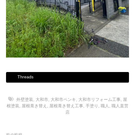
Threads
外壁塗装
,
大和市
,
大和市ペンキ
,
大和市リフォーム工事
,
屋
根塗装
,
屋根葺き替え
,
屋根葺き替え工事
,
手塗り
,
職人
,
職人直営
店
前の投稿