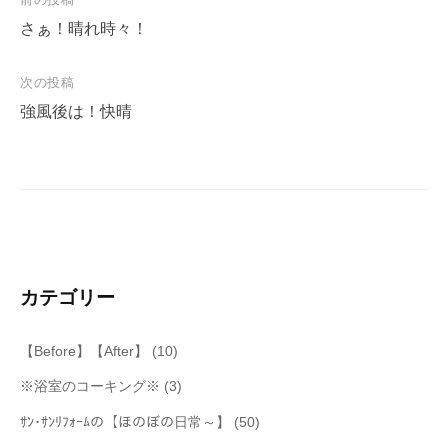
投
稿
さぁ！晴れ時々！
ナ
次の投稿
ビ
強風後は！快晴
ゲ
ー
シ
ョ
ン
カテゴリー
【Before】【After】
(10)
※浴室のコーキング※
(3)
ｻﾝ･ｻﾝﾘﾌｫｰﾑの【ほのぼの日常～】
(50)