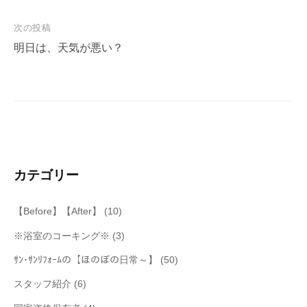
ナ
次の投稿
ビ
明日は、天気が悪い？
ゲ
ー
シ
ョ
ン
カテゴリー
【Before】【After】
(10)
※浴室のコーキング※
(3)
ｻﾝ･ｻﾝﾘﾌｫｰﾑの【ほのぼの日常～】
(50)
スタッフ紹介
(6)