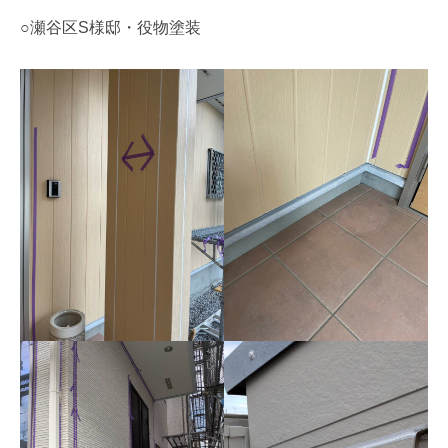
○瀬谷区S様邸・役物塗装