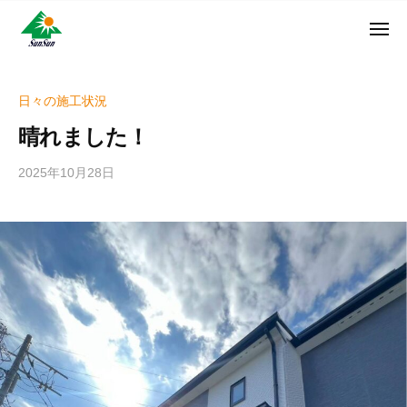
ン
コ
ュ
・
ー
ン
メ
サ
神
サ
ニ
テ
奈
ン
ュ
ン
ン
川
・
ー
リ
ツ
県
日々の施工状況
サ
フ
へ
大
ン
晴れました！
ォ
和
ス
リ
ー
市
キ
フ
2025年10月28日
b
ム
に
ッ
ォ
y
株
あ
プ
w
ー
る
式
r
ム
外
会
i
株
壁
社
t
式
塗
e
装
会
r
専
社
_
門
h
店
i
z
u