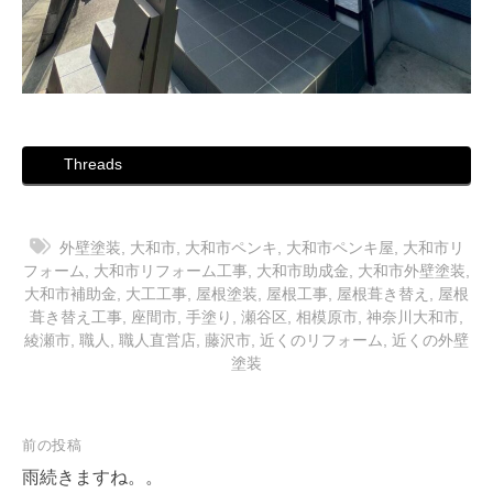
Threads
外壁塗装
,
大和市
,
大和市ペンキ
,
大和市ペンキ屋
,
大和市リ
フォーム
,
大和市リフォーム工事
,
大和市助成金
,
大和市外壁塗装
,
大和市補助金
,
大工工事
,
屋根塗装
,
屋根工事
,
屋根葺き替え
,
屋根
葺き替え工事
,
座間市
,
手塗り
,
瀬谷区
,
相模原市
,
神奈川大和市
,
綾瀬市
,
職人
,
職人直営店
,
藤沢市
,
近くのリフォーム
,
近くの外壁
塗装
投
前の投稿
稿
雨続きますね。。