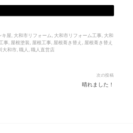
ンキ屋
,
大和市リフォーム
,
大和市リフォーム工事
,
大和
工事
,
屋根塗装
,
屋根工事
,
屋根葺き替え
,
屋根葺き替え
川大和市
,
職人
,
職人直営店
次の投稿
晴れました！