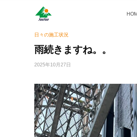
コ
・
ン
HO
サ
サ
神
テ
ン
奈
ン
ン
リ
川
・
日々の施工状況
ツ
県
フ
サ
へ
雨続きますね。。
大
ォ
ン
ス
和
ー
リ
キ
市
2025年10月27日
b
ム
フ
ッ
に
y
株
ォ
プ
あ
w
式
ー
r
る
会
i
ム
外
社
t
壁
株
e
塗
式
r
装
会
_
専
社
h
門