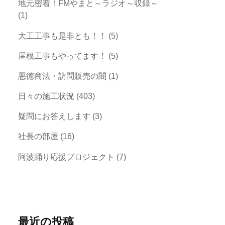
地元密着！FMやまと～ラジオ～収録～
(1)
大工工事も是非とも！！
(5)
屋根工事もやってます！
(5)
悪徳商法・訪問販売の闇
(1)
日々の施工状況
(403)
疑問にお答えします
(3)
社長の部屋
(16)
阿波踊り応援プロジェクト
(7)
最近の投稿