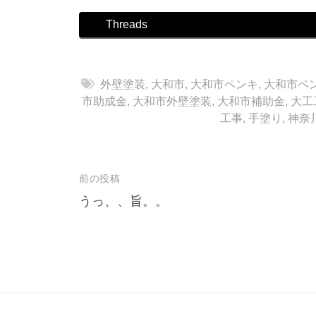
Threads
外壁塗装
,
大和市
,
大和市ペンキ
,
大和市ペ
市助成金
,
大和市外壁塗装
,
大和市補助金
,
大工
工事
,
手塗り
,
神奈
前の投稿
投
うっ、、旨。。
稿
ナ
ビ
ゲ
ー