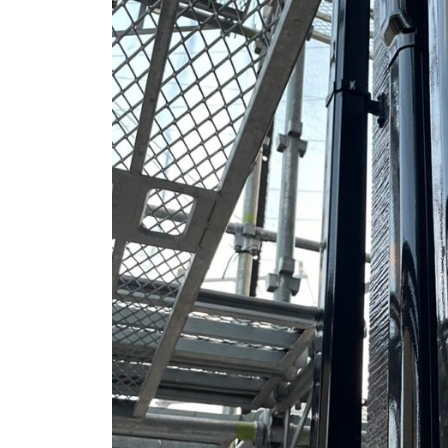
i
店
z
u
m
e