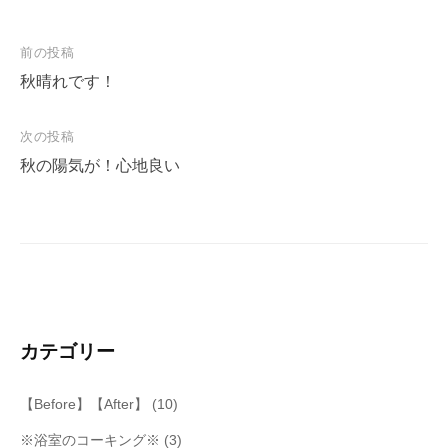
投
前の投稿
稿
秋晴れです！
ナ
次の投稿
ビ
秋の陽気が！心地良い
ゲ
ー
シ
ョ
ン
カテゴリー
【Before】【After】
(10)
※浴室のコーキング※
(3)