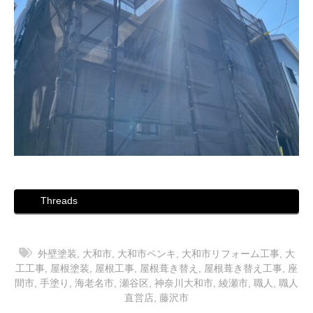
Threads
外壁塗装
,
大和市
,
大和市ペンキ
,
大和市リフォーム工事
,
大
工工事
,
屋根塗装
,
屋根工事
,
屋根葺き替え
,
屋根葺き替え工事
,
座
間市
,
手塗り
,
海老名市
,
瀬谷区
,
神奈川大和市
,
綾瀬市
,
職人
,
職人
直営店
,
藤沢市