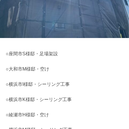
m
e
○座間市S様邸・足場架設
○大和市M様邸・空け
○横浜市I様邸・シーリング工事
○横浜市K様邸・シーリング工事
○綾瀬市H様邸・空け