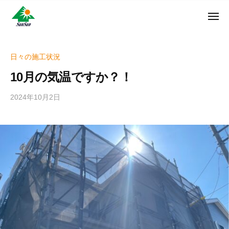
ン
コ
ュ
・
ー
ン
メ
サ
神
サ
ニ
テ
奈
ン
ュ
ン
ン
川
・
ー
リ
ツ
県
日々の施工状況
サ
フ
へ
大
ン
10月の気温ですか？！
ォ
和
ス
リ
ー
市
キ
フ
2024年10月2日
b
ム
に
ッ
ォ
y
株
あ
プ
w
ー
る
式
r
ム
外
会
i
株
壁
社
t
式
塗
e
装
会
r
専
社
_
門
h
店
i
z
u