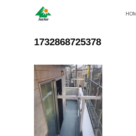
コ
・
ン
HO
サ
サ
神
テ
ン
奈
ン
ン
リ
川
・
ツ
1732868725378
県
フ
サ
へ
大
ォ
ン
ス
和
ー
リ
キ
市
ム
フ
ッ
に
株
ォ
プ
あ
式
ー
る
会
ム
外
社
壁
株
塗
式
装
会
専
社
門