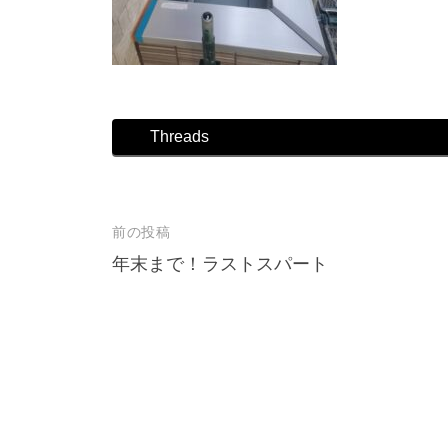
店
Threads
前の投稿
投
年末まで！ラストスパート
稿
ナ
ビ
ゲ
ー
シ