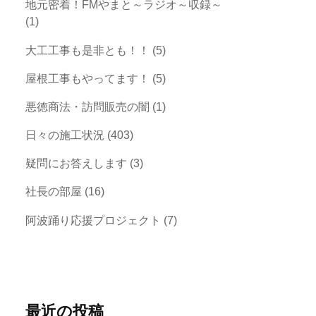
地元密着！FMやまと～ラジオ～収録～
(1)
大工工事も是非とも！！
(5)
屋根工事もやってます！
(5)
悪徳商法・訪問販売の闇
(1)
日々の施工状況
(403)
疑問にお答えします
(3)
社長の部屋
(16)
阿波踊り応援プロジェクト
(7)
最近の投稿