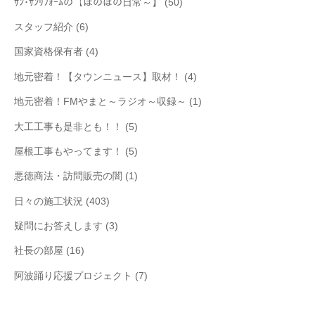
ｻﾝ･ｻﾝﾘﾌｫｰﾑの【ほのぼの日常～】
(50)
スタッフ紹介
(6)
国家資格保有者
(4)
地元密着！【タウンニュース】取材！
(4)
地元密着！FMやまと～ラジオ～収録～
(1)
大工工事も是非とも！！
(5)
屋根工事もやってます！
(5)
悪徳商法・訪問販売の闇
(1)
日々の施工状況
(403)
疑問にお答えします
(3)
社長の部屋
(16)
阿波踊り応援プロジェクト
(7)