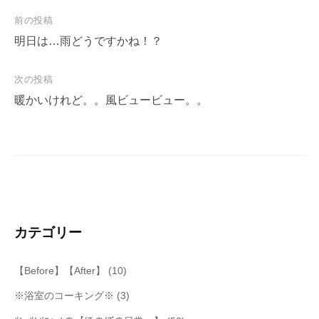
投
前の投稿
稿
明日は…雨どうですかね！？
ナ
次の投稿
ビ
暖かいけれど。。風ビュービュー。。
ゲ
ー
シ
ョ
ン
カテゴリー
【Before】【After】
(10)
※浴室のコーキング※
(3)