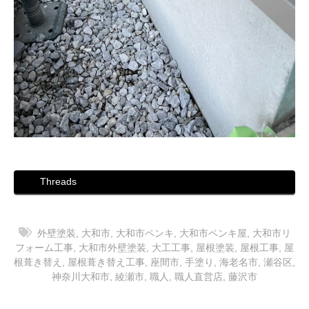
Threads
外壁塗装
,
大和市
,
大和市ペンキ
,
大和市ペンキ屋
,
大和市リ
フォーム工事
,
大和市外壁塗装
,
大工工事
,
屋根塗装
,
屋根工事
,
屋
根葺き替え
,
屋根葺き替え工事
,
座間市
,
手塗り
,
海老名市
,
瀬谷区
,
神奈川大和市
,
綾瀬市
,
職人
,
職人直営店
,
藤沢市