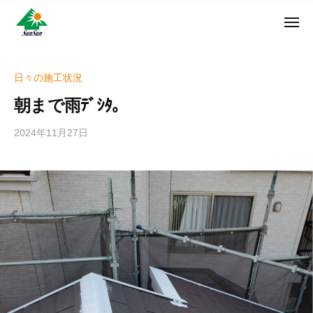
ン
コ
ュ
・
ー
ン
メ
サ
神
サ
ニ
テ
奈
ン
ュ
ン
ン
川
・
ー
リ
ツ
県
日々の施工状況
サ
フ
へ
大
ン
朝まで雨ﾃﾞｼﾀ。
ォ
和
ス
リ
ー
市
キ
フ
2024年11月27日
b
ム
に
ッ
ォ
y
株
あ
プ
w
ー
る
式
r
ム
外
会
i
株
壁
社
t
式
塗
e
装
会
r
専
社
_
門
h
店
i
z
u