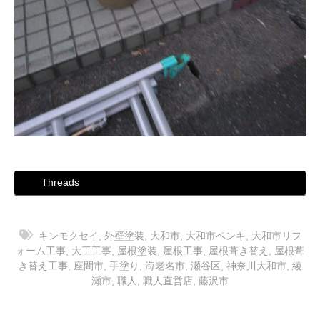
Threads
キンモクセイ
,
外壁塗装
,
大和市
,
大和市ペンキ
,
大和市リフ
ォーム工事
,
大工工事
,
屋根塗装
,
屋根工事
,
屋根葺き替え
,
屋根葺
き替え工事
,
座間市
,
手塗り
,
海老名市
,
瀬谷区
,
神奈川大和市
,
綾
瀬市
,
職人
,
職人直営店
,
藤沢市