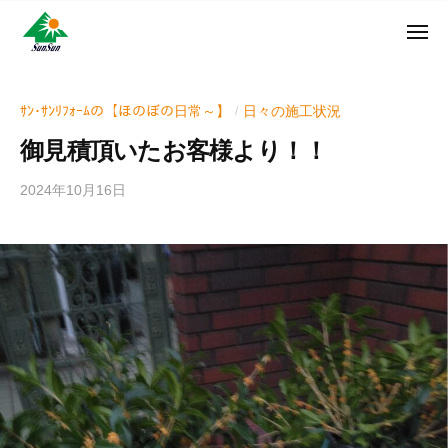
ン
コ
ュ
・
ー
ン
メ
サ
神
サ
ニ
テ
奈
ン
ュ
ン
ン
川
・
ー
リ
ツ
県
ｻﾝ･ｻﾝﾘﾌｫｰﾑの【ほのぼの日常～】
日々の施工状況
/
サ
フ
へ
大
ン
御見積頂いたお客様より！！
ォ
和
ス
リ
ー
市
キ
フ
2024年10月16日
b
ム
に
ッ
ォ
y
株
あ
プ
w
ー
る
式
r
ム
外
会
i
株
壁
社
t
式
塗
e
装
会
r
専
社
_
門
h
店
i
z
u