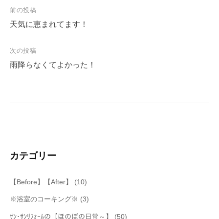
投
前の投稿
稿
天気に恵まれてます！
ナ
次の投稿
ビ
雨降らなくてよかった！
ゲ
ー
シ
ョ
ン
カテゴリー
【Before】【After】
(10)
※浴室のコーキング※
(3)
ｻﾝ･ｻﾝﾘﾌｫｰﾑの【ほのぼの日常～】
(50)