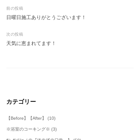
投
前の投稿
稿
日曜日施工ありがとうございます！
ナ
次の投稿
ビ
天気に恵まれてます！
ゲ
ー
シ
ョ
ン
カテゴリー
【Before】【After】
(10)
※浴室のコーキング※
(3)