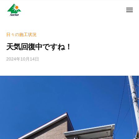
ン
コ
ュ
・
ー
ン
メ
サ
神
サ
ニ
テ
奈
ン
ュ
ン
ン
川
・
ー
リ
ツ
県
日々の施工状況
サ
フ
へ
大
ン
天気回復中ですね！
ォ
和
ス
リ
ー
市
キ
フ
2024年10月14日
b
ム
に
ッ
ォ
y
株
あ
プ
w
ー
る
式
r
ム
外
会
i
株
壁
社
t
式
塗
e
装
会
r
専
社
_
門
h
店
i
z
u