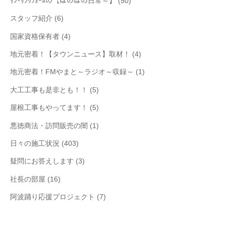
ｻﾝ･ｻﾝﾘﾌｫｰﾑの【ほのぼの日常～】
(50)
スタッフ紹介
(6)
国家資格保有者
(4)
地元密着！【タウンニュース】取材！
(4)
地元密着！FMやまと～ラジオ～収録～
(1)
大工工事も是非とも！！
(5)
屋根工事もやってます！
(5)
悪徳商法・訪問販売の闇
(1)
日々の施工状況
(403)
疑問にお答えします
(3)
社長の部屋
(16)
阿波踊り応援プロジェクト
(7)