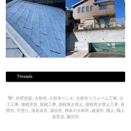
Threads
外壁塗装
,
大和市
,
大和市ペンキ
,
大和市リフォーム工事
,
大
工工事
,
屋根塗装
,
屋根工事
,
屋根葺き替え
,
屋根葺き替え工事
,
座
間市
,
手塗り
,
海老名市
,
瀬谷区
,
神奈川大和市
,
綾瀬市
,
職人
,
職人
直営店
,
藤沢市