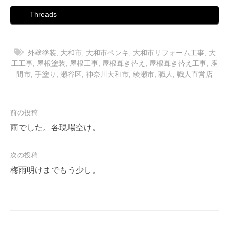
Threads
外壁塗装
,
大和市
,
大和市ペンキ
,
大和市リフォーム工事
,
大
工工事
,
屋根塗装
,
屋根工事
,
屋根葺き替え
,
屋根葺き替え工事
,
座
間市
,
手塗り
,
瀬谷区
,
神奈川大和市
,
綾瀬市
,
職人
,
職人直営店
投
前の投稿
稿
雨でした。各現場空け。
ナ
次の投稿
ビ
梅雨明けまでもう少し。
ゲ
ー
シ
ョ
ン