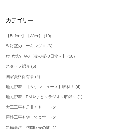
カテゴリー
【Before】【After】
(10)
※浴室のコーキング※
(3)
ｻﾝ･ｻﾝﾘﾌｫｰﾑの【ほのぼの日常～】
(50)
スタッフ紹介
(6)
国家資格保有者
(4)
地元密着！【タウンニュース】取材！
(4)
地元密着！FMやまと～ラジオ～収録～
(1)
大工工事も是非とも！！
(5)
屋根工事もやってます！
(5)
悪徳商法・訪問販売の闇
(1)