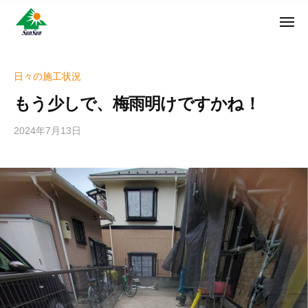
ン
コ
ュ
・
ー
ン
メ
サ
神
サ
ニ
テ
奈
ン
ュ
ン
ン
川
・
ー
リ
ツ
県
日々の施工状況
サ
フ
へ
大
ン
もう少しで、梅雨明けですかね！
ォ
和
ス
リ
ー
市
キ
フ
2024年7月13日
b
ム
に
ッ
ォ
y
株
あ
プ
w
ー
る
式
r
ム
外
会
i
株
壁
社
t
式
塗
e
装
会
r
専
社
_
門
h
店
i
z
u