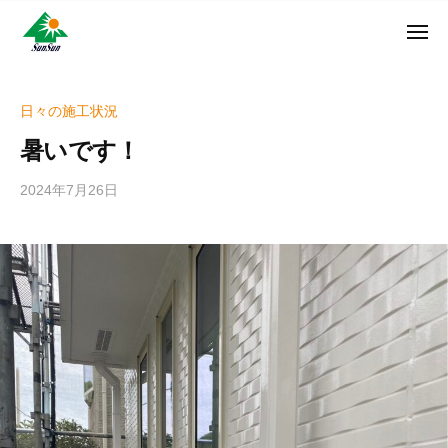
ン
コ
ュ
・
ー
ン
メ
サ
神
サ
ニ
テ
奈
ン
ュ
ン
ン
川
・
ー
リ
ツ
県
日々の施工状況
サ
フ
へ
大
ン
暑いです！
ォ
和
ス
リ
ー
市
キ
フ
2024年7月26日
b
ム
に
ッ
ォ
y
株
あ
プ
w
ー
る
式
r
ム
外
会
i
株
壁
社
t
式
塗
e
装
会
r
専
社
_
門
h
店
i
z
u