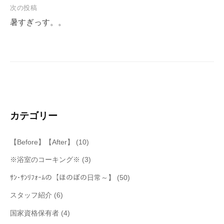
次の投稿
ビ
暑すぎっす。。
ゲ
ー
シ
ョ
ン
カテゴリー
【Before】【After】
(10)
※浴室のコーキング※
(3)
ｻﾝ･ｻﾝﾘﾌｫｰﾑの【ほのぼの日常～】
(50)
スタッフ紹介
(6)
国家資格保有者
(4)