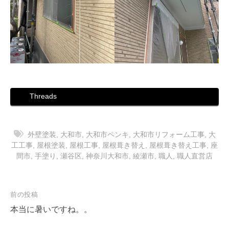
Threads
外壁塗装
,
大和市
,
大和市ペンキ
,
大和市リフォーム工事
,
大
工工事
,
屋根塗装
,
屋根工事
,
屋根葺き替え
,
屋根葺き替え工事
,
座
間市
,
手塗り
,
瀬谷区
,
神奈川大和市
,
綾瀬市
,
職人
,
職人直営店
投
前の投稿
稿
本当に暑いですね。。
ナ