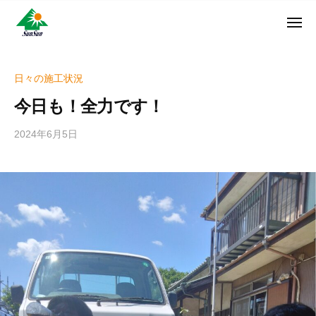
ン
コ
ュ
・
ー
ン
メ
サ
神
サ
ニ
テ
奈
ン
ュ
ン
ン
川
・
ー
リ
ツ
県
日々の施工状況
サ
フ
へ
大
ン
今日も！全力です！
ォ
和
ス
リ
ー
市
キ
フ
2024年6月5日
b
ム
に
ッ
ォ
y
株
あ
プ
w
ー
る
式
r
ム
外
会
i
株
壁
社
t
式
塗
e
装
会
r
専
社
_
門
h
店
i
z
u