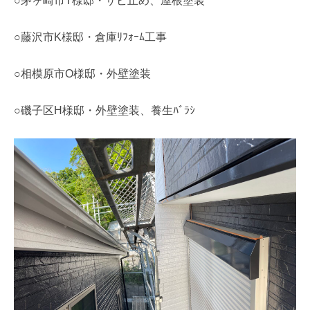
○茅ヶ崎市T様邸・サビ止め、屋根塗装
○藤沢市K様邸・倉庫ﾘﾌｫｰﾑ工事
○相模原市O様邸・外壁塗装
○磯子区H様邸・外壁塗装、養生ﾊﾞﾗｼ