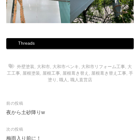
Threads
外壁塗装
,
大和市
,
大和市ペンキ
,
大和市リフォーム工事
,
大
工工事
,
屋根塗装
,
屋根工事
,
屋根葺き替え
,
屋根葺き替え工事
,
手
塗り
,
職人
,
職人直営店
投
前の投稿
稿
夜から土砂降りw
ナ
次の投稿
ビ
梅雨入り前に！
ゲ