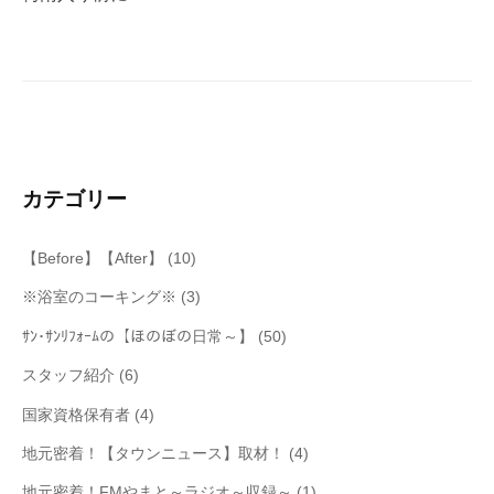
ー
シ
ョ
ン
カテゴリー
【Before】【After】
(10)
※浴室のコーキング※
(3)
ｻﾝ･ｻﾝﾘﾌｫｰﾑの【ほのぼの日常～】
(50)
スタッフ紹介
(6)
国家資格保有者
(4)
地元密着！【タウンニュース】取材！
(4)
地元密着！FMやまと～ラジオ～収録～
(1)