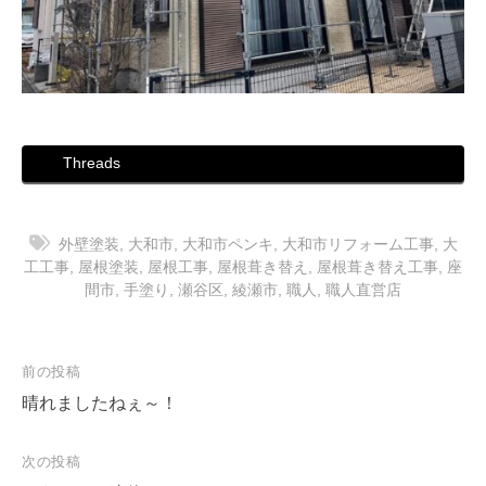
Threads
外壁塗装
,
大和市
,
大和市ペンキ
,
大和市リフォーム工事
,
大
工工事
,
屋根塗装
,
屋根工事
,
屋根葺き替え
,
屋根葺き替え工事
,
座
間市
,
手塗り
,
瀬谷区
,
綾瀬市
,
職人
,
職人直営店
投
前の投稿
稿
晴れましたねぇ～！
ナ
次の投稿
ビ