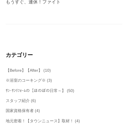
もうすぐ、連休！ファイト
ゲ
ー
シ
ョ
ン
カテゴリー
【Before】【After】
(10)
※浴室のコーキング※
(3)
ｻﾝ･ｻﾝﾘﾌｫｰﾑの【ほのぼの日常～】
(50)
スタッフ紹介
(6)
国家資格保有者
(4)
地元密着！【タウンニュース】取材！
(4)