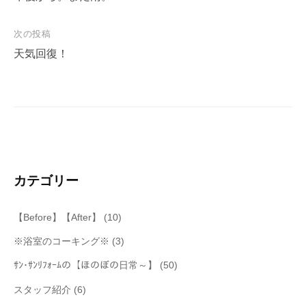
ナ
次の投稿
ビ
天気回復！
ゲ
ー
シ
ョ
ン
カテゴリー
【Before】【After】
(10)
※浴室のコーキング※
(3)
ｻﾝ･ｻﾝﾘﾌｫｰﾑの【ほのぼの日常～】
(50)
スタッフ紹介
(6)