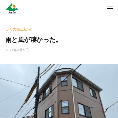
ン
コ
ュ
・
ー
ン
メ
サ
神
サ
ニ
テ
奈
ン
ュ
ン
ン
川
・
ー
リ
ツ
県
日々の施工状況
サ
フ
へ
大
ン
雨と風が凄かった。
ォ
和
ス
リ
ー
市
キ
フ
2024年4月9日
b
ム
に
ッ
ォ
y
株
あ
プ
w
ー
る
式
r
ム
外
会
i
株
壁
社
t
式
塗
e
装
会
r
専
社
_
門
h
店
i
z
u