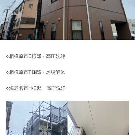
m
e
○相模原市E様邸・高圧洗浄
○相模原市T様邸・足場解体
○海老名市H様邸・高圧洗浄