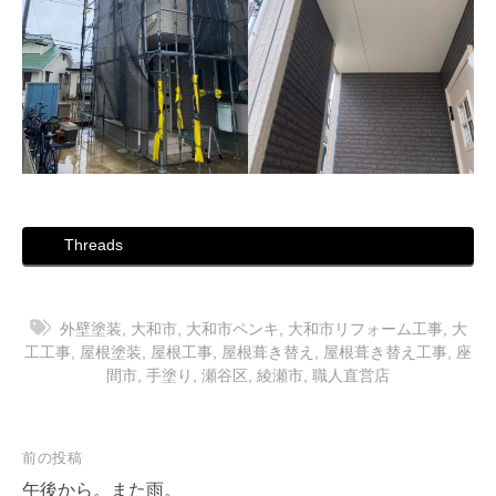
Threads
外壁塗装
,
大和市
,
大和市ペンキ
,
大和市リフォーム工事
,
大
工工事
,
屋根塗装
,
屋根工事
,
屋根葺き替え
,
屋根葺き替え工事
,
座
間市
,
手塗り
,
瀬谷区
,
綾瀬市
,
職人直営店
投
前の投稿
稿
午後から。また雨。