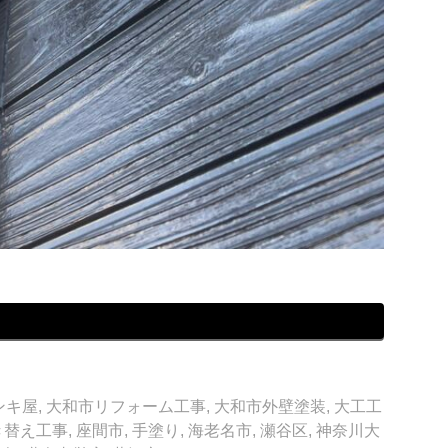
ンキ屋
,
大和市リフォーム工事
,
大和市外壁塗装
,
大工工
き替え工事
,
座間市
,
手塗り
,
海老名市
,
瀬谷区
,
神奈川大