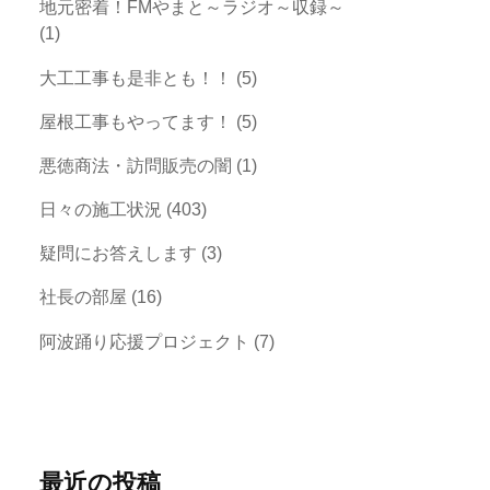
地元密着！FMやまと～ラジオ～収録～
(1)
大工工事も是非とも！！
(5)
屋根工事もやってます！
(5)
悪徳商法・訪問販売の闇
(1)
日々の施工状況
(403)
疑問にお答えします
(3)
社長の部屋
(16)
阿波踊り応援プロジェクト
(7)
最近の投稿