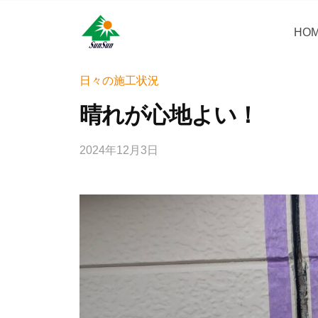
コ
・
ン
HO
サ
サ
神
テ
ン
奈
ン
ン
リ
川
・
日々の施工状況
ツ
県
フ
サ
へ
晴れが心地よい！
大
ォ
ン
ス
和
ー
リ
キ
市
2024年12月3日
b
ム
フ
ッ
に
y
株
ォ
プ
あ
w
式
ー
r
る
会
i
ム
外
社
t
壁
株
e
塗
式
r
装
会
_
専
社
h
門