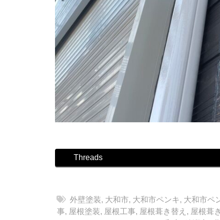
Threads
外壁塗装
,
大和市
,
大和市ペンキ
,
大和市ペ
事
,
屋根塗装
,
屋根工事
,
屋根葺き替え
,
屋根葺