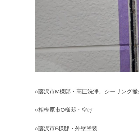
i
店
z
u
m
e
○藤沢市M様邸・高圧洗浄、シーリング撤
○相模原市O様邸・空け
○藤沢市F様邸・外壁塗装