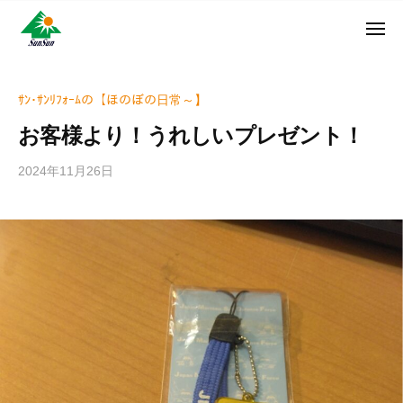
ン
コ
ュ
・
ー
ン
メ
サ
神
サ
ニ
テ
奈
ン
ュ
ン
ン
川
・
ー
リ
ツ
県
ｻﾝ･ｻﾝﾘﾌｫｰﾑの【ほのぼの日常～】
サ
フ
へ
大
ン
お客様より！うれしいプレゼント！
ォ
和
ス
リ
ー
市
キ
フ
2024年11月26日
b
ム
に
ッ
ォ
y
株
あ
プ
w
ー
る
式
r
ム
外
会
i
株
壁
社
t
式
塗
e
装
会
r
専
社
_
門
h
店
i
z
u