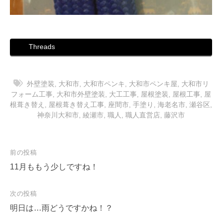
Threads
外壁塗装
,
大和市
,
大和市ペンキ
,
大和市ペンキ屋
,
大和市リ
フォーム工事
,
大和市外壁塗装
,
大工工事
,
屋根塗装
,
屋根工事
,
屋
根葺き替え
,
屋根葺き替え工事
,
座間市
,
手塗り
,
海老名市
,
瀬谷区
,
神奈川大和市
,
綾瀬市
,
職人
,
職人直営店
,
藤沢市
投
前の投稿
稿
11月ももう少しですね！
ナ
次の投稿
ビ
明日は…雨どうですかね！？
ゲ