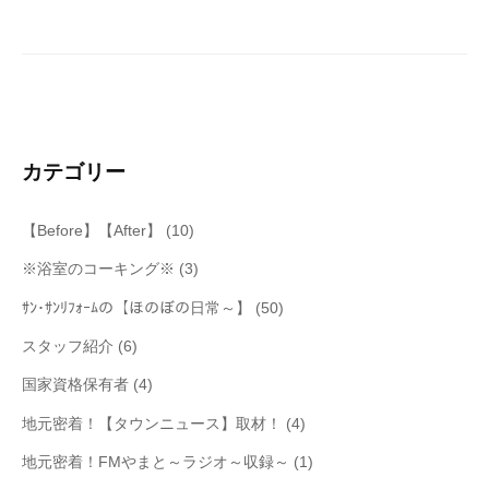
ー
シ
ョ
ン
カテゴリー
【Before】【After】
(10)
※浴室のコーキング※
(3)
ｻﾝ･ｻﾝﾘﾌｫｰﾑの【ほのぼの日常～】
(50)
スタッフ紹介
(6)
国家資格保有者
(4)
地元密着！【タウンニュース】取材！
(4)
地元密着！FMやまと～ラジオ～収録～
(1)