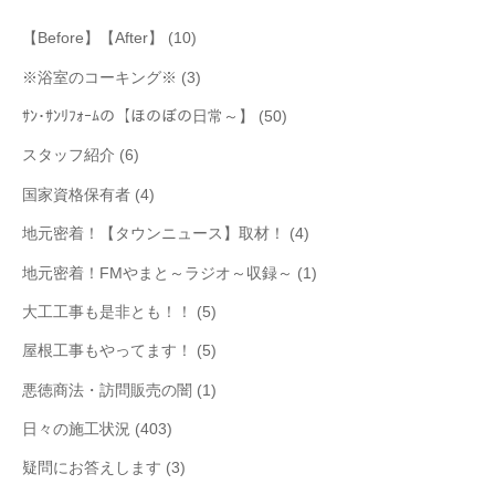
【Before】【After】
(10)
※浴室のコーキング※
(3)
ｻﾝ･ｻﾝﾘﾌｫｰﾑの【ほのぼの日常～】
(50)
スタッフ紹介
(6)
国家資格保有者
(4)
地元密着！【タウンニュース】取材！
(4)
地元密着！FMやまと～ラジオ～収録～
(1)
大工工事も是非とも！！
(5)
屋根工事もやってます！
(5)
悪徳商法・訪問販売の闇
(1)
日々の施工状況
(403)
疑問にお答えします
(3)