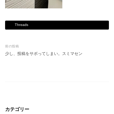
Threads
投
前の投稿
稿
少し、投稿をサボってしまい。スミマセン
ナ
ビ
ゲ
ー
シ
ョ
ン
カテゴリー