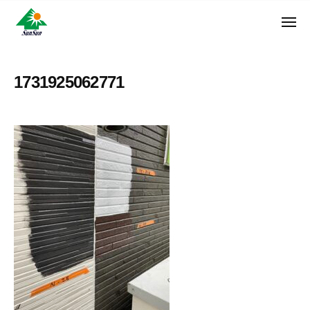
ン
コ
ュ
・
ー
ン
メ
サ
神
サ
ニ
テ
奈
ン
ュ
ン
ン
川
・
ー
リ
ツ
県
1731925062771
サ
フ
へ
大
ン
ォ
和
ス
リ
ー
市
キ
フ
ム
に
ッ
ォ
株
あ
プ
ー
る
式
ム
外
会
株
壁
社
式
塗
装
会
専
社
門
店