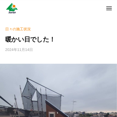
ン
コ
ュ
・
ー
ン
メ
サ
神
サ
ニ
テ
奈
ン
ュ
ン
ン
川
・
ー
リ
ツ
県
日々の施工状況
サ
フ
へ
大
ン
暖かい日でした！
ォ
和
ス
リ
ー
市
キ
フ
2024年11月14日
b
ム
に
ッ
ォ
y
株
あ
プ
w
ー
る
式
r
ム
外
会
i
株
壁
社
t
式
塗
e
装
会
r
専
社
_
門
h
店
i
z
u