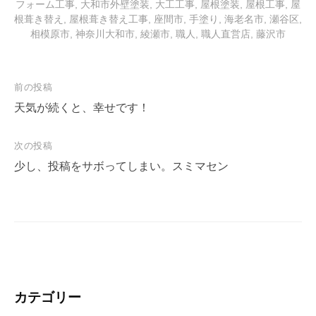
フォーム工事
,
大和市外壁塗装
,
大工工事
,
屋根塗装
,
屋根工事
,
屋
根葺き替え
,
屋根葺き替え工事
,
座間市
,
手塗り
,
海老名市
,
瀬谷区
,
相模原市
,
神奈川大和市
,
綾瀬市
,
職人
,
職人直営店
,
藤沢市
投
前の投稿
稿
天気が続くと、幸せです！
ナ
次の投稿
ビ
少し、投稿をサボってしまい。スミマセン
ゲ
ー
シ
ョ
ン
カテゴリー