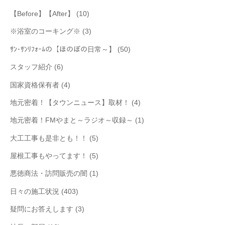
【Before】【After】
(10)
※浴室のコーキング※
(3)
ｻﾝ･ｻﾝﾘﾌｫｰﾑの【ほのぼの日常～】
(50)
スタッフ紹介
(6)
国家資格保有者
(4)
地元密着！【タウンニュース】取材！
(4)
地元密着！FMやまと～ラジオ～収録～
(1)
大工工事も是非とも！！
(5)
屋根工事もやってます！
(5)
悪徳商法・訪問販売の闇
(1)
日々の施工状況
(403)
疑問にお答えします
(3)