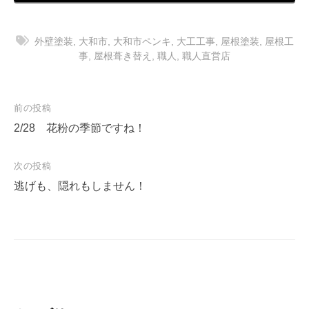
外壁塗装
,
大和市
,
大和市ペンキ
,
大工工事
,
屋根塗装
,
屋根工
事
,
屋根葺き替え
,
職人
,
職人直営店
投
前の投稿
稿
2/28 花粉の季節ですね！
ナ
次の投稿
ビ
逃げも、隠れもしません！
ゲ
ー
シ
ョ
ン