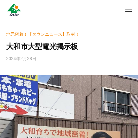
ン
コ
ュ
・
ー
ン
メ
サ
神
サ
ニ
テ
奈
ン
ュ
ン
ン
川
・
ー
リ
ツ
県
地元密着！【タウンニュース】取材！
サ
フ
へ
大
ン
大和市大型電光掲示板
ォ
和
ス
リ
ー
市
キ
フ
2024年2月28日
b
ム
に
ッ
ォ
y
株
あ
プ
w
ー
る
式
r
ム
外
会
i
株
壁
社
t
式
塗
e
装
会
r
専
社
_
門
h
店
i
z
u