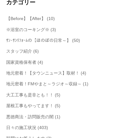
カテゴリー
【Before】【After】
(10)
※浴室のコーキング※
(3)
ｻﾝ･ｻﾝﾘﾌｫｰﾑの【ほのぼの日常～】
(50)
スタッフ紹介
(6)
国家資格保有者
(4)
地元密着！【タウンニュース】取材！
(4)
地元密着！FMやまと～ラジオ～収録～
(1)
大工工事も是非とも！！
(5)
屋根工事もやってます！
(5)
悪徳商法・訪問販売の闇
(1)
日々の施工状況
(403)