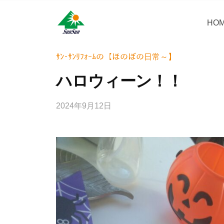
コ
・
ン
HO
サ
サ
神
テ
ン
奈
ン
ン
リ
川
・
ｻﾝ･ｻﾝﾘﾌｫｰﾑの【ほのぼの日常～】
ツ
県
フ
サ
へ
ハロウィーン！！
大
ォ
ン
ス
和
ー
リ
キ
市
2024年9月12日
b
ム
フ
ッ
に
y
株
ォ
プ
あ
w
式
ー
r
る
会
i
ム
外
社
t
壁
株
e
塗
式
r
装
会
_
専
社
h
門