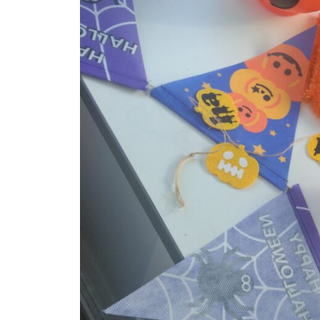
i
店
z
u
m
e