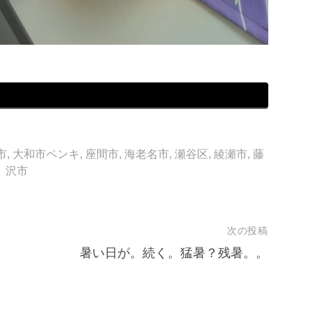
市
,
大和市ペンキ
,
座間市
,
海老名市
,
瀬谷区
,
綾瀬市
,
藤
沢市
次の投稿
暑い日が。続く。猛暑？残暑。。