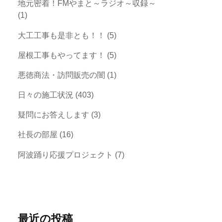
地元密着！FMやまと～ラジオ～収録～
(1)
大工工事も是非とも！！
(5)
屋根工事もやってます！
(5)
悪徳商法・訪問販売の闇
(1)
日々の施工状況
(403)
疑問にお答えします
(3)
社長の部屋
(16)
阿波踊り応援プロジェクト
(7)
最近の投稿