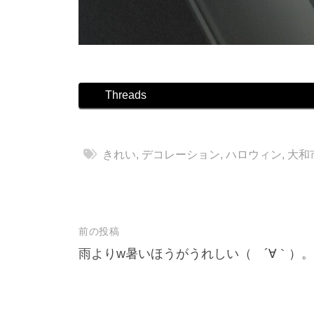
Threads
きれい
,
デコレーション
,
ハロウィン
,
大和
前の投稿
投
雨よりw暑いほうがうれしい（ ´∀｀）。
稿
ナ
ビ