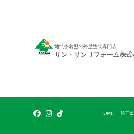
ゲ
ー
シ
ョ
ン
地域密着型の外壁塗装専門店
サン・サンリフォーム株式
フ
イ
テ
HOME
施工事
ェ
ン
ィ
イ
ス
ッ