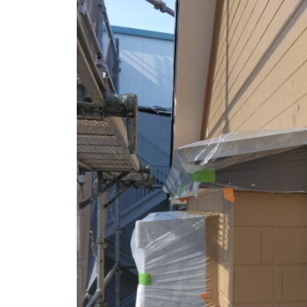
i
店
z
u
m
e