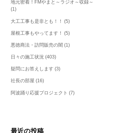
地元密着！FMやまと～ラジオ～収録～
(1)
大工工事も是非とも！！
(5)
屋根工事もやってます！
(5)
悪徳商法・訪問販売の闇
(1)
日々の施工状況
(403)
疑問にお答えします
(3)
社長の部屋
(16)
阿波踊り応援プロジェクト
(7)
最近の投稿