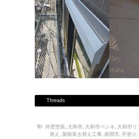
Threads
外壁塗装
,
大和市
,
大和市ペンキ
,
大和市リ
替え
,
屋根葺き替え工事
,
座間市
,
手塗り
,