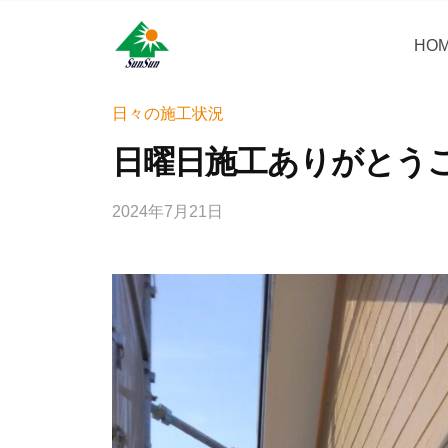
コ
・
ン
HO
サ
サ
神
テ
ン
奈
ン
ン
リ
川
・
日々の施工状況
ツ
県
フ
サ
へ
日曜日施工ありがとう
大
ォ
ン
ス
和
ー
リ
キ
市
2024年7月21日
b
ム
フ
ッ
に
y
株
ォ
プ
あ
w
式
ー
r
る
会
i
ム
外
社
t
壁
株
e
塗
式
r
装
会
_
専
社
h
門