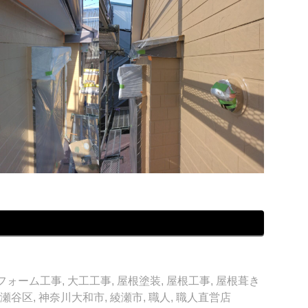
フォーム工事
,
大工工事
,
屋根塗装
,
屋根工事
,
屋根葺き
瀬谷区
,
神奈川大和市
,
綾瀬市
,
職人
,
職人直営店