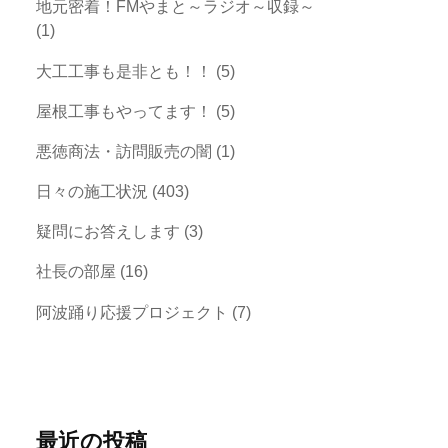
地元密着！FMやまと～ラジオ～収録～
(1)
大工工事も是非とも！！
(5)
屋根工事もやってます！
(5)
悪徳商法・訪問販売の闇
(1)
日々の施工状況
(403)
疑問にお答えします
(3)
社長の部屋
(16)
阿波踊り応援プロジェクト
(7)
最近の投稿