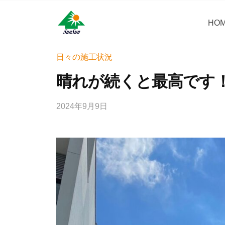
コ
・
ン
HO
サ
サ
神
テ
ン
奈
ン
ン
リ
川
・
日々の施工状況
ツ
県
フ
サ
へ
晴れが続くと最高です
大
ォ
ン
ス
和
ー
リ
キ
市
2024年9月9日
b
ム
フ
ッ
に
y
株
ォ
プ
あ
w
式
ー
r
る
会
i
ム
外
社
t
壁
株
e
塗
式
r
装
会
_
専
社
h
門