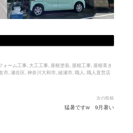
フォーム工事
,
大工工事
,
屋根塗装
,
屋根工事
,
屋根葺き
名市
,
瀬谷区
,
神奈川大和市
,
綾瀬市
,
職人
,
職人直営店
次の投稿
猛暑ですw 9月暑い