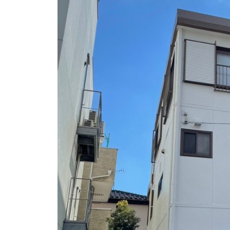
i
店
z
u
m
e