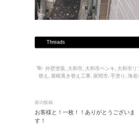
Threads
外壁塗装
,
大和市
,
大和市ペンキ
,
大和市リ
替え
,
屋根葺き替え工事
,
座間市
,
手塗り
,
海老
前の投稿
投
お客様と！一枚！！ありがとうございま
稿
す！
ナ
ビ