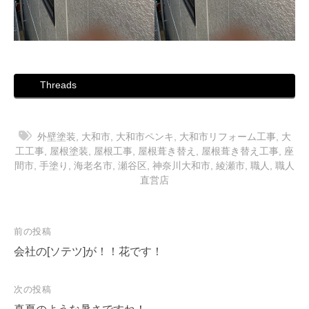
Threads
外壁塗装
,
大和市
,
大和市ペンキ
,
大和市リフォーム工事
,
大
工工事
,
屋根塗装
,
屋根工事
,
屋根葺き替え
,
屋根葺き替え工事
,
座
間市
,
手塗り
,
海老名市
,
瀬谷区
,
神奈川大和市
,
綾瀬市
,
職人
,
職人
直営店
投
前の投稿
稿
会社の[ソテツ]が！！花です！
ナ
次の投稿
ビ