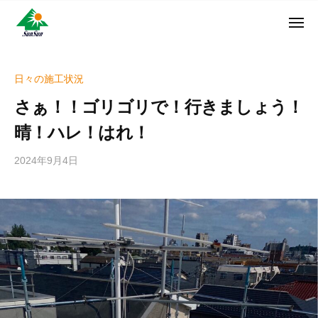
ン
コ
ュ
・
ー
ン
メ
サ
神
サ
ニ
テ
奈
ン
ュ
ン
ン
川
・
ー
リ
ツ
県
日々の施工状況
サ
フ
へ
大
ン
さぁ！！ゴリゴリで！行きましょう！
ォ
和
ス
リ
ー
市
キ
晴！ハレ！はれ！
フ
ム
に
ッ
ォ
株
あ
2024年9月4日
b
プ
ー
る
式
y
ム
外
会
w
株
壁
r
社
式
塗
i
装
会
t
専
e
社
r
門
_
店
h
i