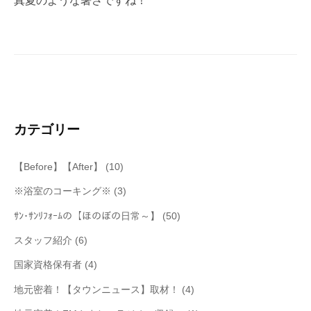
真夏のような暑さですね！
ゲ
ー
シ
ョ
ン
カテゴリー
【Before】【After】
(10)
※浴室のコーキング※
(3)
ｻﾝ･ｻﾝﾘﾌｫｰﾑの【ほのぼの日常～】
(50)
スタッフ紹介
(6)
国家資格保有者
(4)
地元密着！【タウンニュース】取材！
(4)