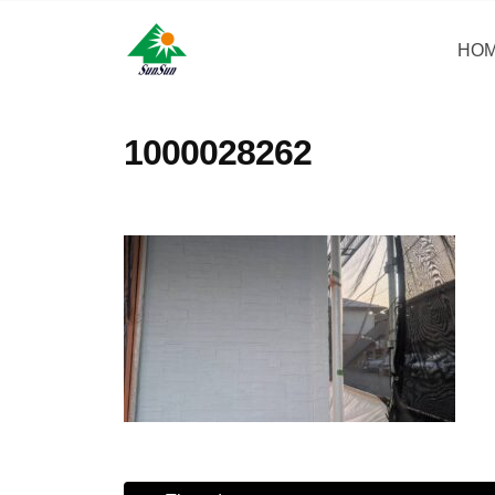
コ
・
ン
HO
サ
サ
神
テ
ン
奈
ン
ン
リ
川
・
ツ
1000028262
県
フ
サ
へ
大
ォ
ン
ス
和
ー
リ
キ
市
ム
フ
ッ
に
株
ォ
プ
あ
式
ー
る
会
ム
外
社
壁
株
塗
式
装
会
専
社
門