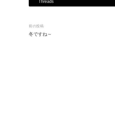
Threads
店
前の投稿
投
冬ですね～
稿
ナ
ビ
ゲ
ー
シ
ョ
ン