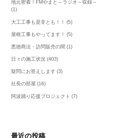
地元密着！FMやまと～ラジオ～収録～
(1)
大工工事も是非とも！！
(5)
屋根工事もやってます！
(5)
悪徳商法・訪問販売の闇
(1)
日々の施工状況
(403)
疑問にお答えします
(3)
社長の部屋
(16)
阿波踊り応援プロジェクト
(7)
最近の投稿