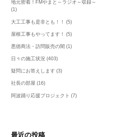
地元密着！FMやまと～ラジオ～収録～
(1)
大工工事も是非とも！！
(5)
屋根工事もやってます！
(5)
悪徳商法・訪問販売の闇
(1)
日々の施工状況
(403)
疑問にお答えします
(3)
社長の部屋
(16)
阿波踊り応援プロジェクト
(7)
最近の投稿