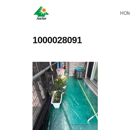
コ
・
ン
HO
サ
サ
神
テ
ン
奈
ン
ン
リ
川
・
ツ
1000028091
県
フ
サ
へ
大
ォ
ン
ス
和
ー
リ
キ
市
ム
フ
ッ
に
株
ォ
プ
あ
式
ー
る
会
ム
外
社
壁
株
塗
式
装
会
専
社
門