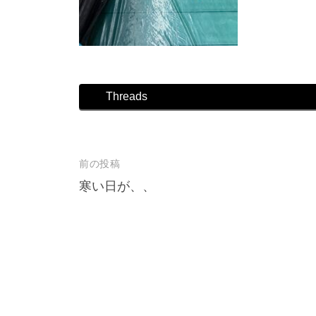
店
Threads
前の投稿
投
寒い日が、、
稿
ナ
ビ
ゲ
ー
シ