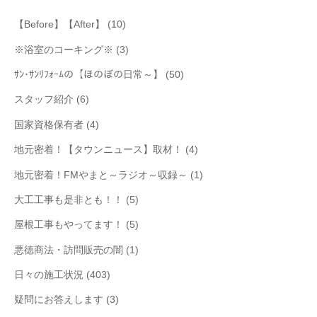
【Before】【After】
(10)
※浴室のコーキング※
(3)
ｻﾝ･ｻﾝﾘﾌｫｰﾑの【ほのぼの日常～】
(50)
スタッフ紹介
(6)
国家資格保有者
(4)
地元密着！【タウンニュース】取材！
(4)
地元密着！FMやまと～ラジオ～収録～
(1)
大工工事も是非とも！！
(5)
屋根工事もやってます！
(5)
悪徳商法・訪問販売の闇
(1)
日々の施工状況
(403)
疑問にお答えします
(3)