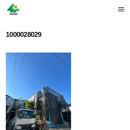
ン
コ
ュ
・
ー
ン
メ
サ
神
サ
ニ
テ
奈
ン
ュ
ン
ン
川
・
ー
リ
ツ
県
1000028029
サ
フ
へ
大
ン
ォ
和
ス
リ
ー
市
キ
フ
ム
に
ッ
ォ
株
あ
プ
ー
る
式
ム
外
会
株
壁
社
式
塗
装
会
専
社
門
店