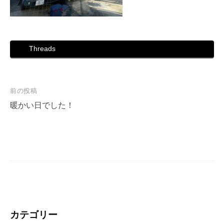
Threads
投
前の投稿
稿
暖かい日でした！
ナ
ビ
ゲ
ー
シ
ョ
ン
カテゴリー