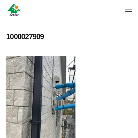
ン
コ
ュ
・
ー
ン
メ
サ
神
サ
ニ
テ
奈
ン
ュ
ン
ン
川
・
ー
リ
ツ
県
1000027909
サ
フ
へ
大
ン
ォ
和
ス
リ
ー
市
キ
フ
ム
に
ッ
ォ
株
あ
プ
ー
る
式
ム
外
会
株
壁
社
式
塗
装
会
専
社
門
店