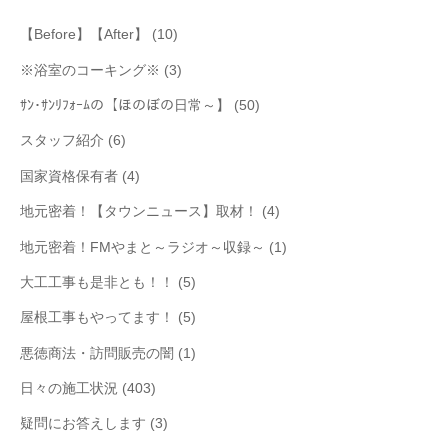
【Before】【After】
(10)
※浴室のコーキング※
(3)
ｻﾝ･ｻﾝﾘﾌｫｰﾑの【ほのぼの日常～】
(50)
スタッフ紹介
(6)
国家資格保有者
(4)
地元密着！【タウンニュース】取材！
(4)
地元密着！FMやまと～ラジオ～収録～
(1)
大工工事も是非とも！！
(5)
屋根工事もやってます！
(5)
悪徳商法・訪問販売の闇
(1)
日々の施工状況
(403)
疑問にお答えします
(3)