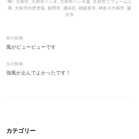
大和市
,
大和市ペンキ
,
大和市ペンキ屋
,
大和市リフォーム工
事
,
大和市外壁塗装
,
座間市
,
瀬谷区
,
相模原市
,
神奈川大和市
,
藤
沢市
投
前の投稿
稿
風がビュービューです
ナ
次の投稿
ビ
強風が止んでよかったです！
ゲ
ー
シ
ョ
ン
カテゴリー