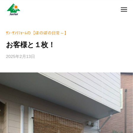
ン
コ
ュ
・
ー
ン
メ
サ
神
サ
ニ
テ
奈
ン
ュ
ン
ン
川
・
ー
リ
ツ
県
ｻﾝ･ｻﾝﾘﾌｫｰﾑの【ほのぼの日常～】
サ
フ
へ
大
ン
お客様と１枚！
ォ
和
ス
リ
ー
市
キ
フ
2025年2月13日
b
ム
に
ッ
ォ
y
株
あ
プ
w
ー
る
式
r
ム
外
会
i
株
壁
社
t
式
塗
e
装
会
r
専
社
_
門
h
店
i
z
u