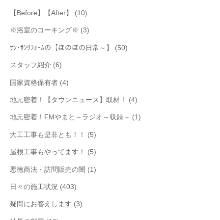
【Before】【After】
(10)
※浴室のコーキング※
(3)
ｻﾝ･ｻﾝﾘﾌｫｰﾑの【ほのぼの日常～】
(50)
スタッフ紹介
(6)
国家資格保有者
(4)
地元密着！【タウンニュース】取材！
(4)
地元密着！FMやまと～ラジオ～収録～
(1)
大工工事も是非とも！！
(5)
屋根工事もやってます！
(5)
悪徳商法・訪問販売の闇
(1)
日々の施工状況
(403)
疑問にお答えします
(3)