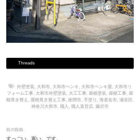
Threads
外壁塗装
,
大和市
,
大和市ペンキ
,
大和市ペンキ屋
,
大和市リ
フォーム工事
,
大和市外壁塗装
,
大工工事
,
屋根塗装
,
屋根工事
,
屋
根葺き替え
,
屋根葺き替え工事
,
座間市
,
手塗り
,
海老名市
,
瀬谷区
,
神奈川大和市
,
職人
,
職人直営店
,
藤沢市
投
前の投稿
稿
すっごい。寒い。です。