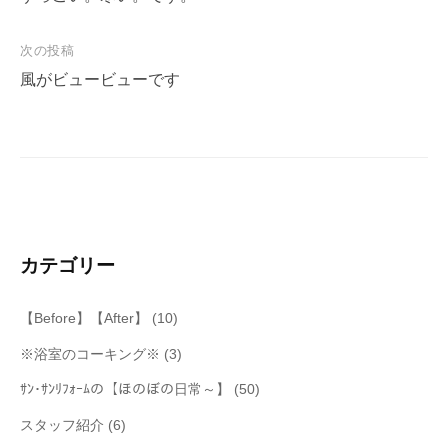
ナ
次の投稿
ビ
風がビュービューです
ゲ
ー
シ
ョ
ン
カテゴリー
【Before】【After】
(10)
※浴室のコーキング※
(3)
ｻﾝ･ｻﾝﾘﾌｫｰﾑの【ほのぼの日常～】
(50)
スタッフ紹介
(6)