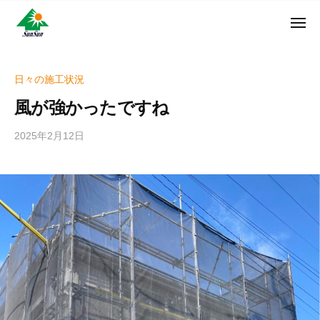
ン
コ
ュ
・
ー
ン
メ
サ
神
サ
ニ
テ
奈
ン
ュ
ン
ン
川
・
ー
リ
ツ
県
日々の施工状況
サ
フ
へ
大
ン
風が強かったですね
ォ
和
ス
リ
ー
市
キ
フ
2025年2月12日
b
ム
に
ッ
ォ
y
株
あ
プ
w
ー
る
式
r
ム
外
会
i
株
壁
社
t
式
塗
e
装
会
r
専
社
_
門
h
店
i
z
u