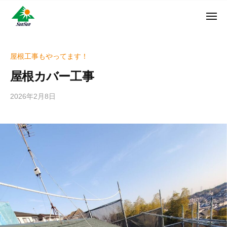
ン
コ
ュ
・
ー
ン
メ
サ
神
サ
ニ
テ
奈
ン
ュ
ン
ン
川
・
ー
リ
ツ
県
屋根工事もやってます！
サ
フ
へ
大
ン
屋根カバー工事
ォ
和
ス
リ
ー
市
キ
フ
2026年2月8日
b
ム
に
ッ
ォ
y
株
あ
プ
w
ー
る
式
r
ム
外
会
i
株
壁
社
t
式
塗
e
装
会
r
専
社
_
門
h
店
i
z
u