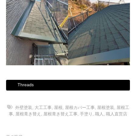
Threads
外壁塗装
,
大工工事
,
屋根
,
屋根カバー工事
,
屋根塗装
,
屋根工
事
,
屋根葺き替え
,
屋根葺き替え工事
,
手塗り
,
職人
,
職人直営店