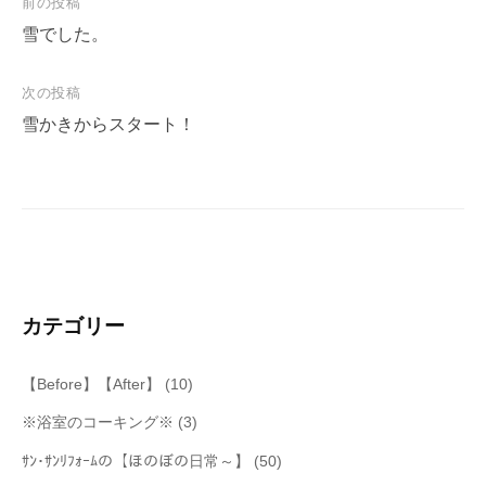
投
前の投稿
稿
雪でした。
ナ
次の投稿
ビ
雪かきからスタート！
ゲ
ー
シ
ョ
ン
カテゴリー
【Before】【After】
(10)
※浴室のコーキング※
(3)
ｻﾝ･ｻﾝﾘﾌｫｰﾑの【ほのぼの日常～】
(50)