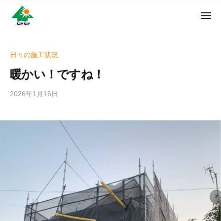
ン
コ
ュ
・
ー
ン
メ
サ
神
サ
ニ
テ
奈
ン
ュ
ン
ン
川
・
ー
リ
ツ
県
日々の施工状況
サ
フ
へ
大
ン
暖かい！ですね！
ォ
和
ス
リ
ー
市
キ
フ
2026年1月16日
b
ム
に
ッ
ォ
y
株
あ
プ
w
ー
る
式
r
ム
外
会
i
株
壁
社
t
式
塗
e
装
会
r
専
社
_
門
h
店
i
z
u