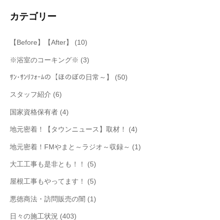
カテゴリー
【Before】【After】
(10)
※浴室のコーキング※
(3)
ｻﾝ･ｻﾝﾘﾌｫｰﾑの【ほのぼの日常～】
(50)
スタッフ紹介
(6)
国家資格保有者
(4)
地元密着！【タウンニュース】取材！
(4)
地元密着！FMやまと～ラジオ～収録～
(1)
大工工事も是非とも！！
(5)
屋根工事もやってます！
(5)
悪徳商法・訪問販売の闇
(1)
日々の施工状況
(403)