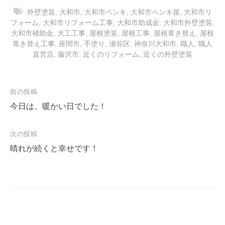
外壁塗装
,
大和市
,
大和市ペンキ
,
大和市ペンキ屋
,
大和市リ
フォーム
,
大和市リフォーム工事
,
大和市助成金
,
大和市外壁塗装
,
大和市補助金
,
大工工事
,
屋根塗装
,
屋根工事
,
屋根葺き替え
,
屋根
葺き替え工事
,
座間市
,
手塗り
,
瀬谷区
,
神奈川大和市
,
職人
,
職人
直営店
,
藤沢市
,
近くのリフォーム
,
近くの外壁塗装
投
前の投稿
稿
今日は、暖かい日でした！
ナ
次の投稿
ビ
晴れが続くと幸せです！
ゲ
ー
シ
ョ
ン