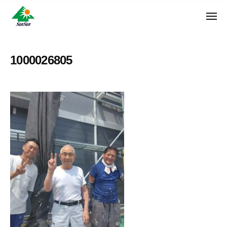
ン
コ
ュ
・
ー
ン
メ
サ
神
サ
ニ
テ
奈
ン
ュ
ン
ン
川
・
ー
リ
ツ
県
1000026805
サ
フ
へ
大
ン
ォ
和
ス
リ
ー
市
キ
フ
ム
に
ッ
ォ
株
あ
プ
ー
る
式
ム
外
会
株
壁
社
式
塗
装
会
専
社
門
店