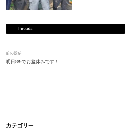
Threads
投
前の投稿
稿
明日8/9でお盆休みです！
ナ
ビ
ゲ
ー
シ
ョ
ン
カテゴリー