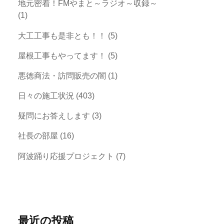
地元密着！FMやまと～ラジオ～収録～
(1)
大工工事も是非とも！！
(5)
屋根工事もやってます！
(5)
悪徳商法・訪問販売の闇
(1)
日々の施工状況
(403)
疑問にお答えします
(3)
社長の部屋
(16)
阿波踊り応援プロジェクト
(7)
最近の投稿