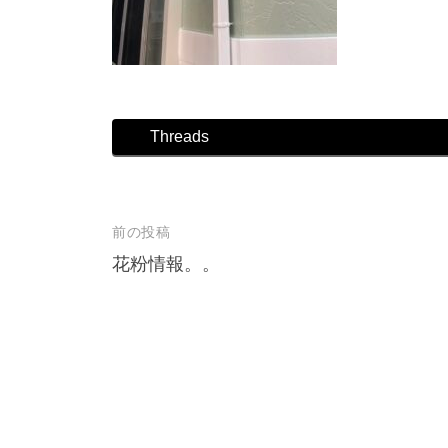
店
Threads
前の投稿
投
花粉情報。。
稿
ナ
ビ
ゲ
ー
シ