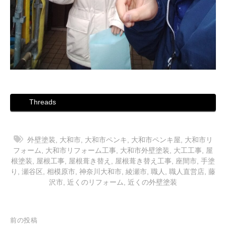
Threads
外壁塗装
,
大和市
,
大和市ペンキ
,
大和市ペンキ屋
,
大和市リ
フォーム
,
大和市リフォーム工事
,
大和市外壁塗装
,
大工工事
,
屋
根塗装
,
屋根工事
,
屋根葺き替え
,
屋根葺き替え工事
,
座間市
,
手塗
り
,
瀬谷区
,
相模原市
,
神奈川大和市
,
綾瀬市
,
職人
,
職人直営店
,
藤
沢市
,
近くのリフォーム
,
近くの外壁塗装
投
前の投稿