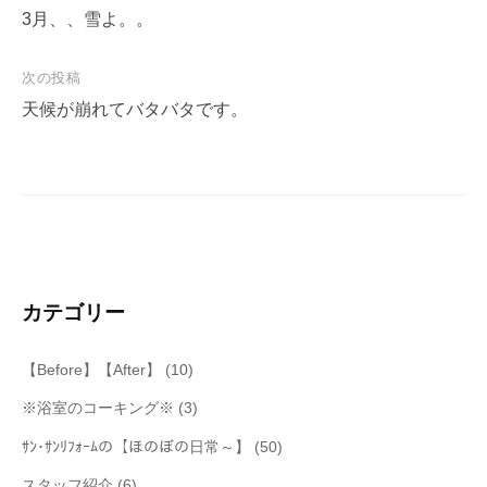
稿
3月、、雪よ。。
ナ
次の投稿
ビ
天候が崩れてバタバタです。
ゲ
ー
シ
ョ
ン
カテゴリー
【Before】【After】
(10)
※浴室のコーキング※
(3)
ｻﾝ･ｻﾝﾘﾌｫｰﾑの【ほのぼの日常～】
(50)
スタッフ紹介
(6)