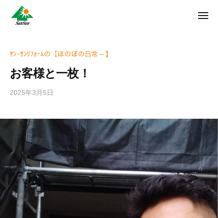
ン
コ
ュ
・
ー
ン
メ
サ
神
サ
ニ
テ
奈
ン
ュ
ン
ン
川
・
ー
リ
ツ
県
ｻﾝ･ｻﾝﾘﾌｫｰﾑの【ほのぼの日常～】
サ
フ
へ
大
ン
お客様と一枚！
ォ
和
ス
リ
ー
市
キ
フ
2025年3月5日
b
ム
に
ッ
ォ
y
株
あ
プ
w
ー
る
式
r
ム
外
会
i
株
壁
社
t
式
塗
e
装
会
r
専
社
_
門
h
店
i
z
u