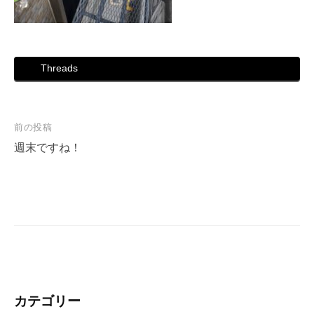
Threads
投
前の投稿
稿
週末ですね！
ナ
ビ
ゲ
ー
シ
ョ
ン
カテゴリー