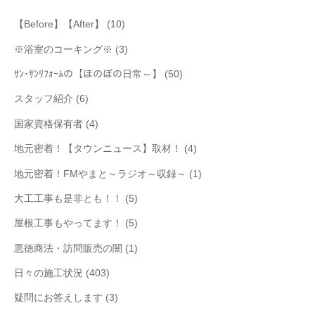
【Before】【After】
(10)
※浴室のコーキング※
(3)
ｻﾝ･ｻﾝﾘﾌｫｰﾑの【ほのぼの日常～】
(50)
スタッフ紹介
(6)
国家資格保有者
(4)
地元密着！【タウンニュース】取材！
(4)
地元密着！FMやまと～ラジオ～収録～
(1)
大工工事も是非とも！！
(5)
屋根工事もやってます！
(5)
悪徳商法・訪問販売の闇
(1)
日々の施工状況
(403)
疑問にお答えします
(3)