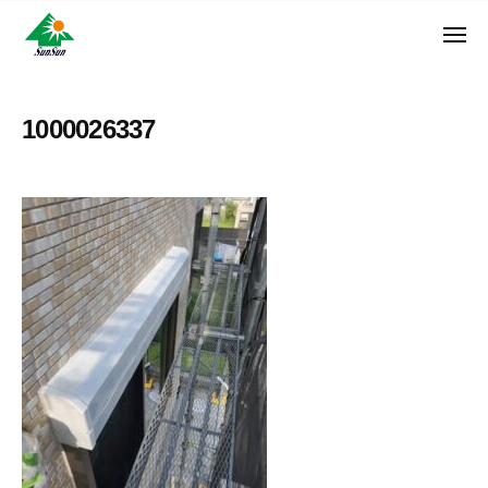
ン
コ
ュ
・
ー
ン
メ
サ
神
サ
ニ
テ
奈
ン
ュ
ン
ン
川
・
ー
リ
ツ
県
1000026337
サ
フ
へ
大
ン
ォ
和
ス
リ
ー
市
キ
フ
ム
に
ッ
ォ
株
あ
プ
ー
る
式
ム
外
会
株
壁
社
式
塗
装
会
専
社
門
店