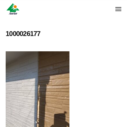
ン
コ
ュ
・
ー
ン
メ
サ
神
サ
ニ
テ
奈
ン
ュ
ン
ン
川
・
ー
リ
ツ
県
1000026177
サ
フ
へ
大
ン
ォ
和
ス
リ
ー
市
キ
フ
ム
に
ッ
ォ
株
あ
プ
ー
る
式
ム
外
会
株
壁
社
式
塗
装
会
専
社
門
店