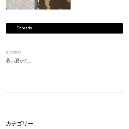
Threads
投
前の投稿
稿
暑い夏かな。
ナ
ビ
ゲ
ー
シ
ョ
ン
カテゴリー