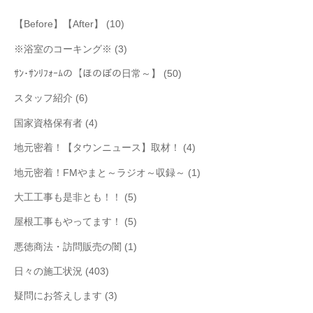
【Before】【After】
(10)
※浴室のコーキング※
(3)
ｻﾝ･ｻﾝﾘﾌｫｰﾑの【ほのぼの日常～】
(50)
スタッフ紹介
(6)
国家資格保有者
(4)
地元密着！【タウンニュース】取材！
(4)
地元密着！FMやまと～ラジオ～収録～
(1)
大工工事も是非とも！！
(5)
屋根工事もやってます！
(5)
悪徳商法・訪問販売の闇
(1)
日々の施工状況
(403)
疑問にお答えします
(3)