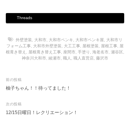
Threads
外壁塗装
,
大和市
,
大和市ペンキ
,
大和市ペンキ屋
,
大和市リ
フォーム工事
,
大和市外壁塗装
,
大工工事
,
屋根塗装
,
屋根工事
,
屋
根葺き替え
,
屋根葺き替え工事
,
座間市
,
手塗り
,
海老名市
,
瀬谷区
,
神奈川大和市
,
綾瀬市
,
職人
,
職人直営店
,
藤沢市
投
前の投稿
稿
柚子ちゃん！！待ってました！
ナ
次の投稿
ビ
12/15日曜日！レクリエーション！
ゲ
ー
シ