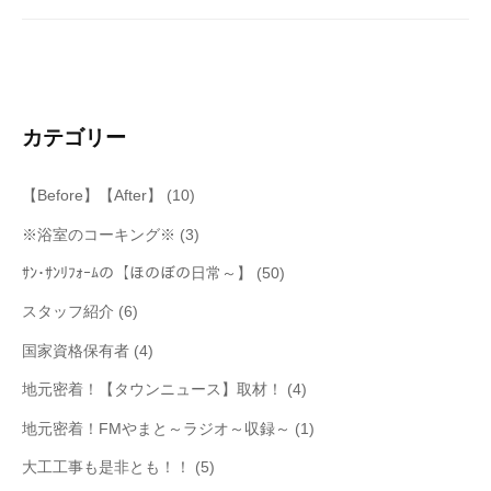
ョ
ン
カテゴリー
【Before】【After】
(10)
※浴室のコーキング※
(3)
ｻﾝ･ｻﾝﾘﾌｫｰﾑの【ほのぼの日常～】
(50)
スタッフ紹介
(6)
国家資格保有者
(4)
地元密着！【タウンニュース】取材！
(4)
地元密着！FMやまと～ラジオ～収録～
(1)
大工工事も是非とも！！
(5)