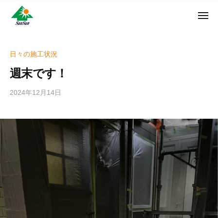
ン
コ
ュ
・
ー
ン
メ
サ
神
サ
ニ
テ
奈
ン
ュ
ン
ン
川
・
ー
リ
ツ
県
日々の施工状況
サ
フ
へ
大
ン
週末です！
ォ
和
ス
リ
ー
市
キ
フ
2024年12月14日
b
ム
に
ッ
ォ
y
株
あ
プ
w
ー
る
式
r
ム
外
会
i
株
壁
社
t
式
塗
e
装
会
r
専
社
_
門
h
店
i
z
u