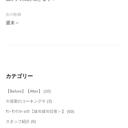
ナ
次の投稿
ビ
週末～
ゲ
ー
シ
ョ
ン
カテゴリー
【Before】【After】
(10)
※浴室のコーキング※
(3)
ｻﾝ･ｻﾝﾘﾌｫｰﾑの【ほのぼの日常～】
(50)
スタッフ紹介
(6)