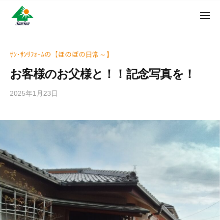
ン
コ
ュ
・
ー
ン
メ
サ
神
サ
ニ
テ
奈
ン
ュ
ン
ン
川
・
ー
リ
ツ
県
ｻﾝ･ｻﾝﾘﾌｫｰﾑの【ほのぼの日常～】
サ
フ
へ
大
ン
お客様のお父様と！！記念写真を！
ォ
和
ス
リ
ー
市
キ
フ
2025年1月23日
b
ム
に
ッ
ォ
y
株
あ
プ
w
ー
る
式
r
ム
外
会
i
株
壁
社
t
式
塗
e
装
会
r
専
社
_
門
h
店
i
z
u