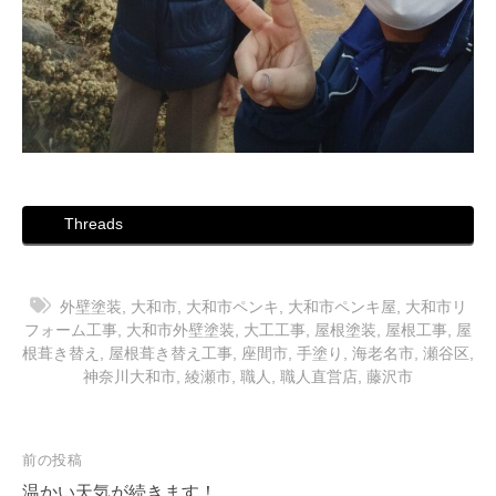
Threads
外壁塗装
,
大和市
,
大和市ペンキ
,
大和市ペンキ屋
,
大和市リ
フォーム工事
,
大和市外壁塗装
,
大工工事
,
屋根塗装
,
屋根工事
,
屋
根葺き替え
,
屋根葺き替え工事
,
座間市
,
手塗り
,
海老名市
,
瀬谷区
,
神奈川大和市
,
綾瀬市
,
職人
,
職人直営店
,
藤沢市
投
前の投稿
稿
温かい天気が続きます！