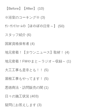
【Before】【After】
(10)
※浴室のコーキング※
(3)
ｻﾝ･ｻﾝﾘﾌｫｰﾑの【ほのぼの日常～】
(50)
スタッフ紹介
(6)
国家資格保有者
(4)
地元密着！【タウンニュース】取材！
(4)
地元密着！FMやまと～ラジオ～収録～
(1)
大工工事も是非とも！！
(5)
屋根工事もやってます！
(5)
悪徳商法・訪問販売の闇
(1)
日々の施工状況
(403)
疑問にお答えします
(3)