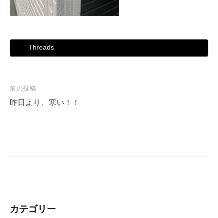
Threads
投
前の投稿
稿
昨日より。寒い！！
ナ
ビ
ゲ
ー
シ
ョ
ン
カテゴリー