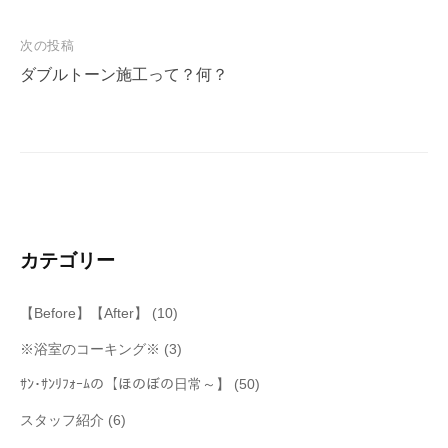
ナ
次の投稿
ビ
ダブルトーン施工って？何？
ゲ
ー
シ
ョ
ン
カテゴリー
【Before】【After】
(10)
※浴室のコーキング※
(3)
ｻﾝ･ｻﾝﾘﾌｫｰﾑの【ほのぼの日常～】
(50)
スタッフ紹介
(6)