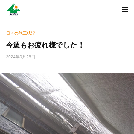
ン
コ
ュ
・
ー
ン
メ
サ
神
サ
ニ
テ
奈
ン
ュ
ン
ン
川
・
ー
リ
ツ
県
日々の施工状況
サ
フ
へ
大
ン
今週もお疲れ様でした！
ォ
和
ス
リ
ー
市
キ
フ
2024年9月28日
b
ム
に
ッ
ォ
y
株
あ
プ
w
ー
る
式
r
ム
外
会
i
株
壁
社
t
式
塗
e
装
会
r
専
社
_
門
h
店
i
z
u