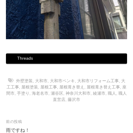
Threads
外壁塗装
,
大和市
,
大和市ペンキ
,
大和市リフォーム工事
,
大
工工事
,
屋根塗装
,
屋根工事
,
屋根葺き替え
,
屋根葺き替え工事
,
座
間市
,
手塗り
,
海老名市
,
瀬谷区
,
神奈川大和市
,
綾瀬市
,
職人
,
職人
直営店
,
藤沢市
投
前の投稿
稿
雨ですね！