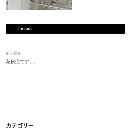
Threads
投
前の投稿
稿
花粉症です。。
ナ
ビ
ゲ
ー
シ
ョ
ン
カテゴリー