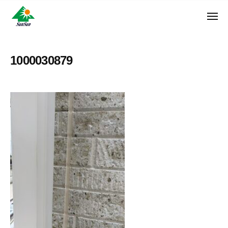
ン
コ
ュ
・
ー
ン
メ
サ
神
サ
ニ
テ
奈
ン
ュ
ン
ン
川
・
ー
リ
ツ
県
1000030879
サ
フ
へ
大
ン
ォ
和
ス
リ
ー
市
キ
フ
ム
に
ッ
ォ
株
あ
プ
ー
る
式
ム
外
会
株
壁
社
式
塗
装
会
専
社
門
店