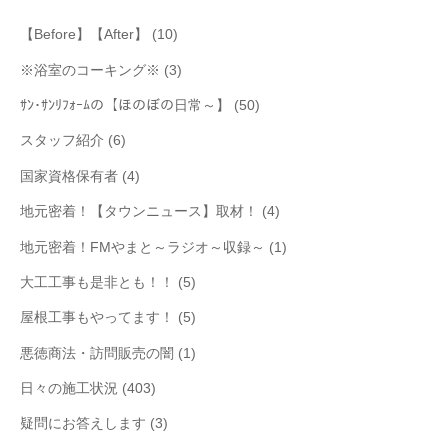
【Before】【After】
(10)
※浴室のコーキング※
(3)
ｻﾝ･ｻﾝﾘﾌｫｰﾑの【ほのぼの日常～】
(50)
スタッフ紹介
(6)
国家資格保有者
(4)
地元密着！【タウンニュース】取材！
(4)
地元密着！FMやまと～ラジオ～収録～
(1)
大工工事も是非とも！！
(5)
屋根工事もやってます！
(5)
悪徳商法・訪問販売の闇
(1)
日々の施工状況
(403)
疑問にお答えします
(3)