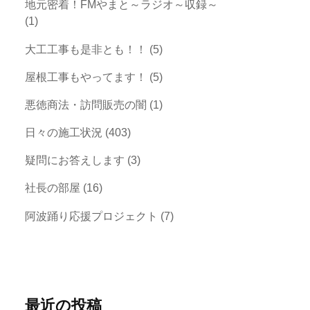
地元密着！FMやまと～ラジオ～収録～
(1)
大工工事も是非とも！！
(5)
屋根工事もやってます！
(5)
悪徳商法・訪問販売の闇
(1)
日々の施工状況
(403)
疑問にお答えします
(3)
社長の部屋
(16)
阿波踊り応援プロジェクト
(7)
最近の投稿