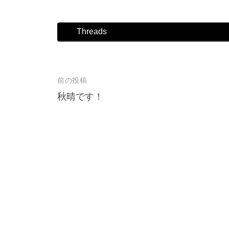
店
Threads
前の投稿
投
秋晴です！
稿
ナ
ビ
ゲ
ー
シ
ョ
ン