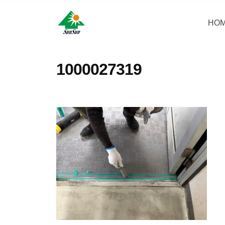
コ
・
ン
HO
サ
サ
神
テ
ン
奈
ン
ン
リ
川
・
ツ
1000027319
県
フ
サ
へ
大
ォ
ン
ス
和
ー
リ
キ
市
ム
フ
ッ
に
株
ォ
プ
あ
式
ー
る
会
ム
外
社
壁
株
塗
式
装
会
専
社
門